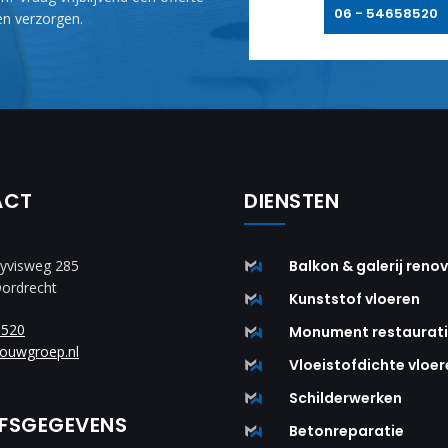
06 - 54658520
n verzorgen.
ACT
DIENSTEN
yvisweg 285
Balkon & galerij reno
Dordrecht
Kunststof vloeren
8520
Monument restaurat
ouwgroep.nl
Vloeistofdichte vloer
Schilderwerken
JFSGEGEVENS
Betonreparatie