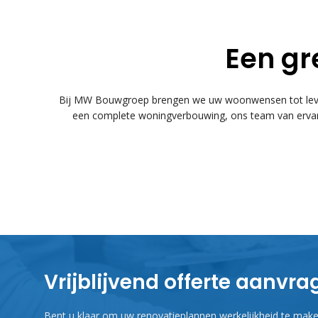
Een gr
Bij MW Bouwgroep brengen we uw woonwensen tot leven
een complete woningverbouwing, ons team van ervare
Vrijblijvend offerte aanvr
Bent u klaar om uw renovatieplannen werkelijkheid te maken