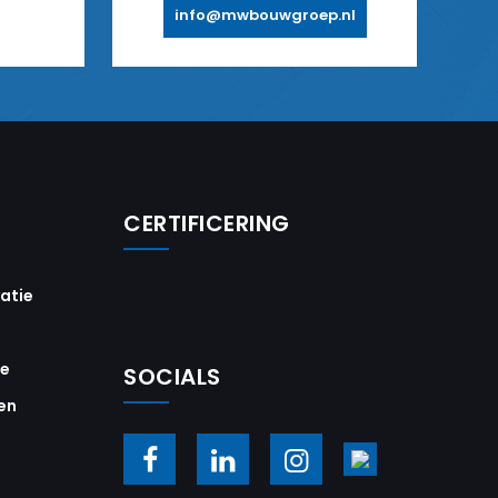
info@mwbouwgroep.nl
CERTIFICERING
vatie
ie
SOCIALS
en