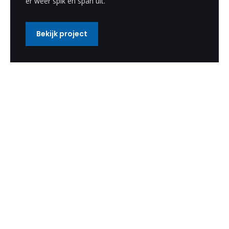
er weer spik en span uit.
Bekijk project