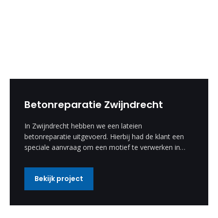
Betonreparatie Zwijndrecht
In Zwijndrecht hebben we een lateien
betonreparatie uitgevoerd. Hierbij had de klant een
speciale aanvraag om een motief te verwerken in
de betonreparatie. Deze speciale wens hebben wij
uitgevoerd en is een enorm mooi resultaat
Bekijk project
geworden.