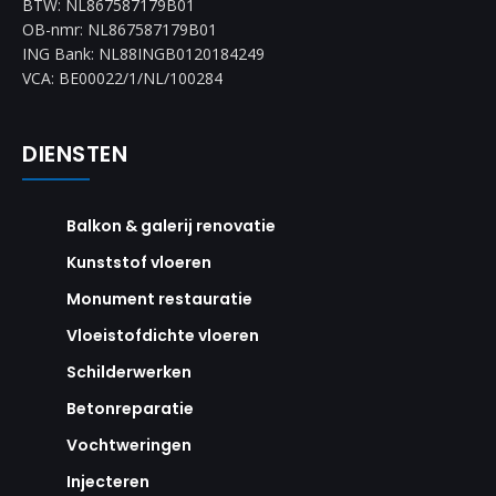
BTW: NL867587179B01
OB-nmr: NL867587179B01
ING Bank: NL88INGB0120184249
VCA: BE00022/1/NL/100284
DIENSTEN
Balkon & galerij renovatie
Kunststof vloeren
Monument restauratie
Vloeistofdichte vloeren
Schilderwerken
Betonreparatie
Vochtweringen
Injecteren