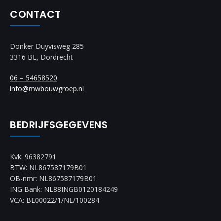
CONTACT
Donker Duyvisweg 285
3316 BL, Dordrecht
06 – 54658520
info@mwbouwgroep.nl
BEDRIJFSGEGEVENS
Kvk: 96382791
BTW: NL867587179B01
OB-nmr: NL867587179B01
ING Bank: NL88INGB0120184249
VCA: BE00022/1/NL/100284