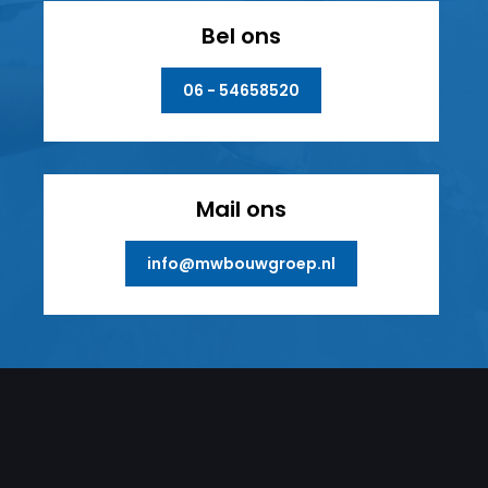
Bel ons
06 - 54658520
Mail ons
info@mwbouwgroep.nl