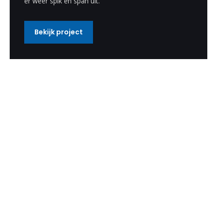
er weer spik en span uit.
Bekijk project