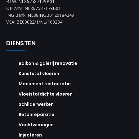
BTW: NL867587179B01
OB-nmr: NL867587179B01
ING Bank: NL88INGB0120184249
VCA: BE00022/1/NL/100284
DIENSTEN
Balkon & galerij renovatie
Kunststof vloeren
Monument restauratie
Vloeistofdichte vloeren
Schilderwerken
Betonreparatie
Vochtweringen
Injecteren