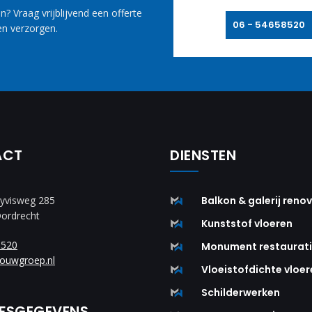
? Vraag vrijblijvend een offerte
06 - 54658520
n verzorgen.
ACT
DIENSTEN
yvisweg 285
Balkon & galerij reno
Dordrecht
Kunststof vloeren
8520
Monument restaurat
ouwgroep.nl
Vloeistofdichte vloer
Schilderwerken
JFSGEGEVENS