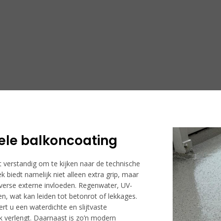
ele balkoncoating
 verstandig om te kijken naar de technische
k biedt namelijk niet alleen extra grip, maar
verse externe invloeden. Regenwater, UV-
n, wat kan leiden tot betonrot of lekkages.
rt u een waterdichte en slijtvaste
k verlengt. Daarnaast is zo’n modern