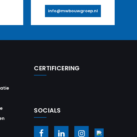
info@mwbouwgroep.nl
CERTIFICERING
vatie
ie
SOCIALS
en