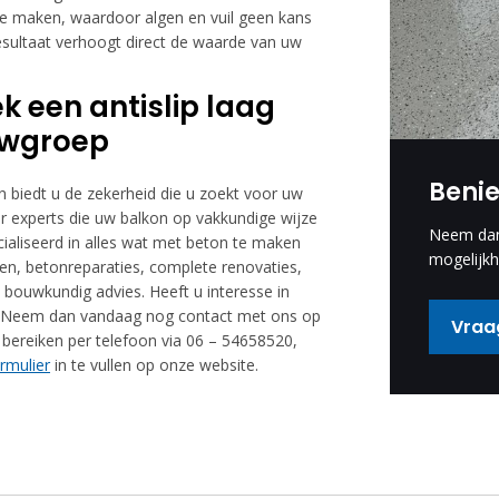
e maken, waardoor algen en vuil geen kans
resultaat verhoogt direct de waarde van uw
k een antislip laag
uwgroep
Beni
en biedt u de zekerheid die u zoekt voor uw
r experts die uw balkon op vakkundige wijze
Neem dan 
ialiseerd in alles wat met beton te maken
mogelijkh
ren, betonreparaties, complete renovaties,
 bouwkundig advies. Heeft u interesse in
en? Neem dan vandaag nog contact met ons op
Vraag
h bereiken per telefoon via 06 – 54658520,
rmulier
in te vullen op onze website.