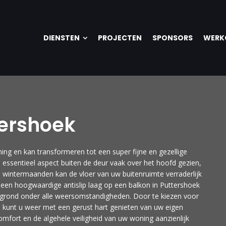
DIENSTEN
PROJECTEN
SPONSORS
WERK
tershoek
ng en kan transformeren tot een super fijne en gezellige
 essentieel aspect buiten de deur vaak over het hoofd gezien,
ge wintermaanden kan de vloer van uw buitenruimte verraderlijk
n een hoogwaardige antislip laag op een balkon in Puttershoek
dergrond onder alle weersomstandigheden. Door te kiezen voor
n kunt u weer met een gerust hart genieten van uw eigen
omfort en de algehele veiligheid van uw woning aanzienlijk