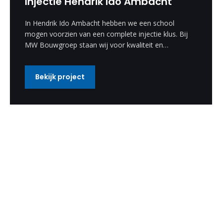
Injectie Hendrik Ido Ambacht
In Hendrik Ido Ambacht hebben we een school
mogen voorzien van een complete injectie klus. Bij
MW Bouwgroep staan wij voor kwaliteit en
vakmanschap.
Bekijk project