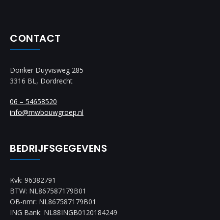
CONTACT
Donker Duyvisweg 285
3316 BL, Dordrecht
06 – 54658520
info@mwbouwgroep.nl
BEDRIJFSGEGEVENS
Kvk: 96382791
BTW: NL867587179B01
OB-nmr: NL867587179B01
ING Bank: NL88INGB0120184249