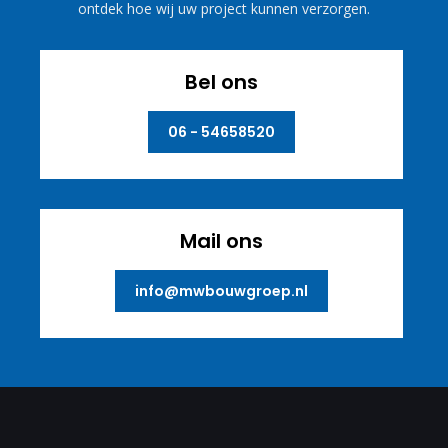
ontdek hoe wij uw project kunnen verzorgen.
Bel ons
06 - 54658520
Mail ons
info@mwbouwgroep.nl