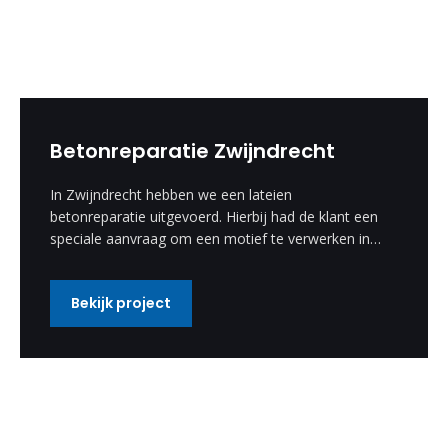
Betonreparatie Zwijndrecht
In Zwijndrecht hebben we een lateien
betonreparatie uitgevoerd. Hierbij had de klant een
speciale aanvraag om een motief te verwerken in
de betonreparatie. Deze speciale wens hebben wij
uitgevoerd en is een enorm mooi resultaat
Bekijk project
geworden.