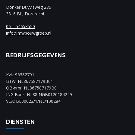
Donker Duyvisweg 285
3316 BL, Dordrecht
06 – 54658520
info@mwbouwgroep.nl
BEDRIJFSGEGEVENS
Kvk: 96382791
BTW: NL867587179B01
OB-nmr: NL867587179B01
ING Bank: NL88INGB0120184249
VCA: BE00022/1/NL/100284
DIENSTEN