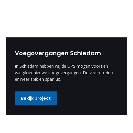
Voegovergangen Schiedam
In Schiedam hebben wij de UPS mogen voorzien
van gloednieuwe voegovergangen. De vloeren zien
er weer spik en span uit.
Bekijk project