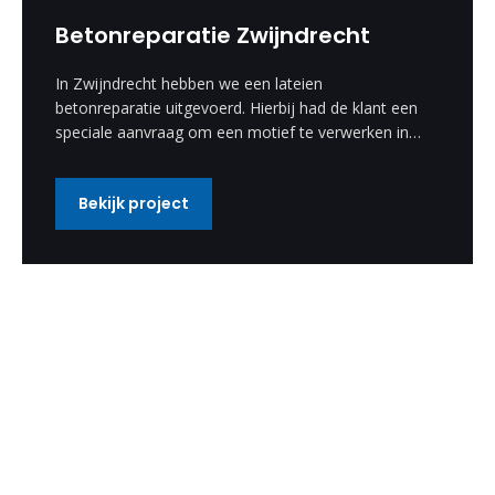
Betonreparatie Zwijndrecht
In Zwijndrecht hebben we een lateien
betonreparatie uitgevoerd. Hierbij had de klant een
speciale aanvraag om een motief te verwerken in
de betonreparatie. Deze speciale wens hebben wij
uitgevoerd en is een enorm mooi resultaat
Bekijk project
geworden.