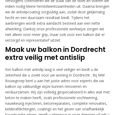
Vervolgens controleren we de staat van de vloer en voeren we
indien nodig kleine herstelwerkzaamheden uit. Daarna brengen
we de antislipcoating zorgvuldig aan, zodat deze gelijkmatig
hecht en een duurzaam resultaat biedt. Tijdens het
aanbrengen wordt extra aandacht besteed aan een nette
afwerking. Dankzij onze professionele werkwijze zorgen we
niet alleen voor meer grip, maar ook voor een balkon dat er
verzorgd en representatief uitziet.
Maak uw balkon in Dordrecht
extra veilig met antislip
Een balkon met antislip laag is veel veiliger en biedt u de
zekerheid die u zoekt voor uw woning in Dordrecht . Bij MW
Bouwgroep bent u aan het juiste adres voor experts die uw
balkon op vakkundige wijze kunnen renoveren en
verduurzamen. Wij zijn volledig gespecialiseerd in alles wat met
beton te maken heeft, zoals professionele vochtwering,
nauwkeurig injecteren, betonreparaties, complete renovaties,
kelderafdichtingen, coatings en het geven van onafhankelijk
bouwkundig advies. Heeft u interesse in onze diensten of wilt u