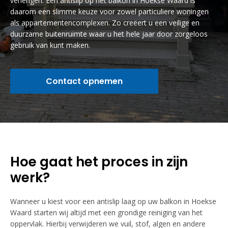
verlengen. Een antislip op het balkon in Hoekse Waard is
daarom een slimme keuze voor zowel particuliere woningen
als appartementencomplexen. Zo creëert u een veilige en
duurzame buitenruimte waar u het hele jaar door zorgeloos
gebruik van kunt maken.
Contact opnemen
Hoe gaat het proces in zijn
werk?
Wanneer u kiest voor een antislip laag op uw balkon in Hoekse
Waard starten wij altijd met een grondige reiniging van het
oppervlak. Hierbij verwijderen we vuil, stof, algen en andere