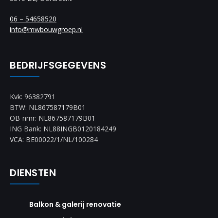
06 – 54658520
info@mwbouwgroep.nl
BEDRIJFSGEGEVENS
Kvk: 96382791
BTW: NL867587179B01
OB-nmr: NL867587179B01
ING Bank: NL88INGB0120184249
VCA: BE00022/1/NL/100284
DIENSTEN
Balkon & galerij renovatie