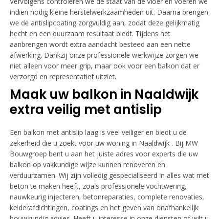
Vervolgens controleren we de staat van de vloer en voeren we
indien nodig kleine herstelwerkzaamheden uit. Daarna brengen
we de antislipcoating zorgvuldig aan, zodat deze gelijkmatig
hecht en een duurzaam resultaat biedt. Tijdens het
aanbrengen wordt extra aandacht besteed aan een nette
afwerking. Dankzij onze professionele werkwijze zorgen we
niet alleen voor meer grip, maar ook voor een balkon dat er
verzorgd en representatief uitziet.
Maak uw balkon in Naaldwijk
extra veilig met antislip
Een balkon met antislip laag is veel veiliger en biedt u de
zekerheid die u zoekt voor uw woning in Naaldwijk . Bij MW
Bouwgroep bent u aan het juiste adres voor experts die uw
balkon op vakkundige wijze kunnen renoveren en
verduurzamen. Wij zijn volledig gespecialiseerd in alles wat met
beton te maken heeft, zoals professionele vochtwering,
nauwkeurig injecteren, betonreparaties, complete renovaties,
kelderafdichtingen, coatings en het geven van onafhankelijk
bouwkundig advies. Heeft u interesse in onze diensten of wilt u