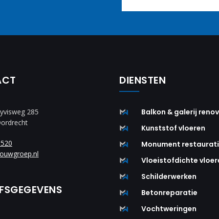
ACT
DIENSTEN
yvisweg 285
Balkon & galerij reno
Dordrecht
Kunststof vloeren
8520
Monument restaurat
ouwgroep.nl
Vloeistofdichte vloer
Schilderwerken
JFSGEGEVENS
Betonreparatie
Vochtweringen