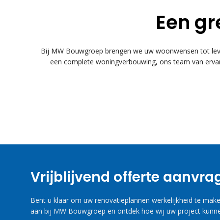
Een gr
Bij MW Bouwgroep brengen we uw woonwensen tot leven
een complete woningverbouwing, ons team van ervare
Vrijblijvend offerte aanvr
Bent u klaar om uw renovatieplannen werkelijkheid te maken
aan bij MW Bouwgroep en ontdek hoe wij uw project kunne