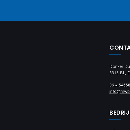
CONT
Donker Du
3316 BL, 
06 – 5465
info@mwb
BEDRI