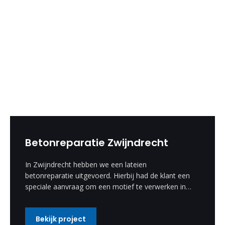
Betonreparatie Zwijndrecht
In Zwijndrecht hebben we een lateien
betonreparatie uitgevoerd. Hierbij had de klant een
speciale aanvraag om een motief te verwerken in
de betonreparatie. Deze speciale wens hebben wij
uitgevoerd en is een enorm mooi resultaat
Bekijk project
geworden.