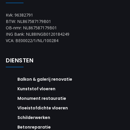
Kvk: 96382791
BTW: NL867587179B01
OB-nmr: NL867587179B01
ING Bank: NL88INGB0120184249
VCA: BE00022/1/NL/100284
DIENSTEN
Balkon & galerij renovatie
Kunststof vloeren
Monument restauratie
Vloeistofdichte vloeren
Schilderwerken
Betonreparatie