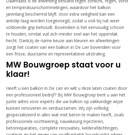
Daarnaast is de afwerking bestand tegen zonlicht, regen, vorst
en temperatuurschommelingen, waardoor het balkon
jarenlang beschermd blijft. Voor extra veiligheid kan een
antislip laag worden toegevoegd, zodat u ook bij nat weer
voldoende grip behoudt. Bovendien is het eenvoudig schoon
te houden, omdat vuil zich minder snel aan het oppervlak
hecht. Dankzij de ruime keuze aan kleuren en afwerkingen
zorgt het coaten van een balkon in De Lier bovendien voor
een frisse, duurzame en representatieve uitstraling.
MW Bouwgroep staat voor u
klaar!
Heeft u een balkon in De Lier en wilt u deze laten coaten door
een professioneel bedrijf? Bij MW Bouwgroep bent u aan het
juiste adres voor experts die uw balkon op vakkundige wijze
kunnen renoveren en verduurzamen. Wij zijn volledig
gespecialiseerd in alles wat met beton te maken heeft, zoals
professionele vochtwering, nauwkeurig injecteren,
betonreparaties, complete renovaties, kelderafdichtingen,
coatings en het geven van onafhankelijk bouwkundig advies.