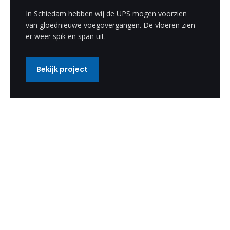
In Schiedam hebben wij de UPS mogen voorzien
van gloednieuwe voegovergangen. De vloeren zien
er weer spik en span uit.
Bekijk project