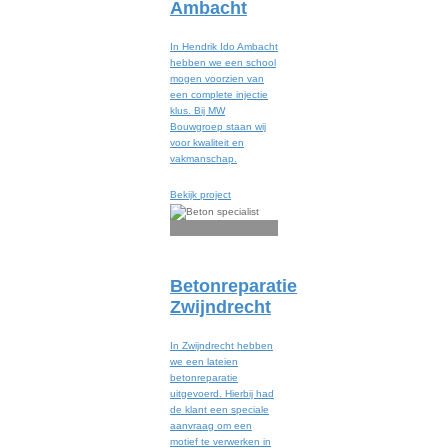
Ambacht
In Hendrik Ido Ambacht
hebben we een school
mogen voorzien van
een complete injectie
klus. Bij MW
Bouwgroep staan wij
voor kwaliteit en
vakmanschap.
Bekijk project
Betonreparatie
Zwijndrecht
In Zwijndrecht hebben
we een lateien
betonreparatie
uitgevoerd. Hierbij had
de klant een speciale
aanvraag om een
motief te verwerken in