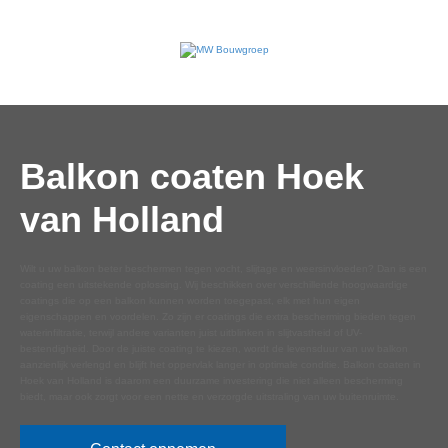
Balkon coaten Hoek
van Holland
Wilt u uw balkon beter beschermen tegen vocht, slijtage en weersinvloeden? Dan is een
coating een uitstekende oplossing. Wij beschikken over verschillende hoogwaardige
coatings die op een balkon kunnen worden toegepast, elk met hun eigen
eigenschappen en voordelen. Zo zijn er coatings die extra bescherming bieden tegen
waterinfiltratie, terwijl andere varianten juist uitblinken in slijtvastheid of UV-
bestendigheid. Door de juiste coating te kiezen, wordt de levensduur van uw balkon
aanzienlijk verlengd en blijft het oppervlak langer in optimale conditie. Balkon coaten in
Hoek van Holland is daarom een duurzame investering die niet alleen bescherming
biedt, maar ook zorgt voor een nette en verzorgde uitstraling van uw buitenruimte.