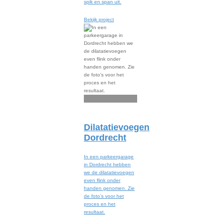
spik en span uit.
Bekijk project
Dilatatievoegen
Dordrecht
In een parkeergarage
in Dordrecht hebben
we de dilatatievoegen
even flink onder
handen genomen. Zie
de foto’s voor het
proces en het
resultaat.