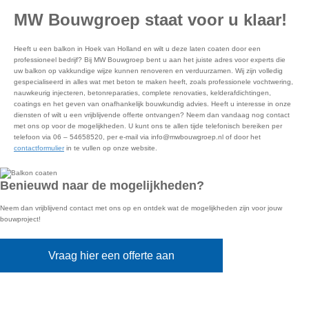
MW Bouwgroep staat voor u klaar!
Heeft u een balkon in Hoek van Holland en wilt u deze laten coaten door een
professioneel bedrijf? Bij MW Bouwgroep bent u aan het juiste adres voor experts die
uw balkon op vakkundige wijze kunnen renoveren en verduurzamen. Wij zijn volledig
gespecialiseerd in alles wat met beton te maken heeft, zoals professionele vochtwering,
nauwkeurig injecteren, betonreparaties, complete renovaties, kelderafdichtingen,
coatings en het geven van onafhankelijk bouwkundig advies. Heeft u interesse in onze
diensten of wilt u een vrijblijvende offerte ontvangen? Neem dan vandaag nog contact
met ons op voor de mogelijkheden. U kunt ons te allen tijde telefonisch bereiken per
telefoon via 06 – 54658520, per e-mail via info@mwbouwgroep.nl of door het
contactformulier
in te vullen op onze website.
Benieuwd naar de mogelijkheden?
Neem dan vrijblijvend contact met ons op en ontdek wat de mogelijkheden zijn voor jouw
bouwproject!
Vraag hier een offerte aan