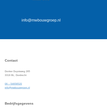
info@mwbouwgroep.nl
Contact
Donker Duyvisweg 285
3316 BL, Dordrecht
06 – 54658520
info@mwbouwgroep.nl
Bedrijfsgegevens