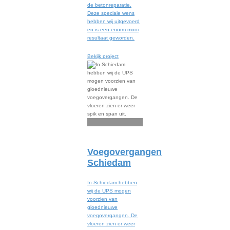
de betonreparatie.
Deze speciale wens
hebben wij uitgevoerd
en is een enorm mooi
resultaat geworden.
Bekijk project
Voegovergangen
Schiedam
In Schiedam hebben
wij de UPS mogen
voorzien van
gloednieuwe
voegovergangen. De
vloeren zien er weer