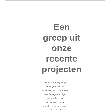
Een
greep uit
onze
recente
projecten
Bij MW Bouwgroep
brengen we uw
woonwensen tot leven
met hoogwaardige
renovaties en
bouwprojecten op
maat. Of het nu gaat
om een luxe badkamer,