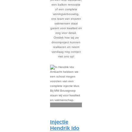
een balkon renovatie
of een complete
woningverbouwing,
ons team van ervaren
vakmensen staat
garant voor kwaliteit en
oog voor detail.
Ontdek hoe wij uw
droomproject kunnen
realiseren en neem
vandaag nog contact
met ons op!
Injectie
Hendrik Ido