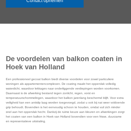
Contact opnemen
De voordelen van balkon coaten in
Hoek van Holland
Een professioneel gecoat balkon biedt diverse voordelen voor zowel particuliere
woningen als appartementencomplexen. De coating maakt het oppervlak volledig
waterdicht, waardoor lekkages naar onderliggende verdiepingen worden voorkomen.
Daarnaast is de afwerking bestand tegen zonlicht, regen, vorst en
temperatuurschommelingen, waardoor het balkon jarenlang beschermd blijft. Voor extra
veiligheid kan een antislip laag worden toegevoegd, zodat u ook bij nat weer voldoende
grip behoudt. Bovendien is het eenvoudig schoon te houden, omdat vuil zich minder
snel aan het oppervlak hecht. Dankzij de ruime keuze aan kleuren en afwerkingen zorgt
het coaten van een balkon in Hoek van Holland bovendien voor een frisse, duurzame
en representatieve uitstraling.