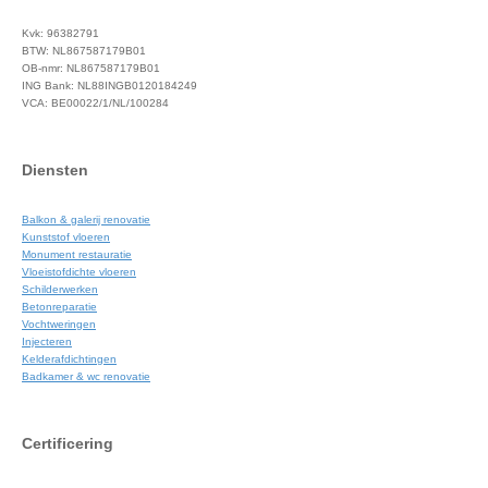
Kvk: 96382791
BTW: NL867587179B01
OB-nmr: NL867587179B01
ING Bank: NL88INGB0120184249
VCA: BE00022/1/NL/100284
Diensten
Balkon & galerij renovatie
Kunststof vloeren
Monument restauratie
Vloeistofdichte vloeren
Schilderwerken
Betonreparatie
Vochtweringen
Injecteren
Kelderafdichtingen
Badkamer & wc renovatie
Certificering