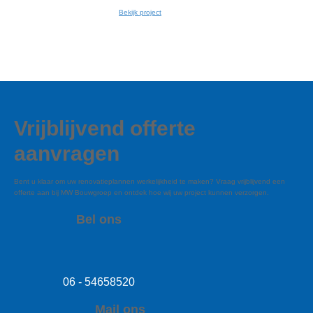
Bekijk project
Vrijblijvend offerte
aanvragen
Bent u klaar om uw renovatieplannen werkelijkheid te maken? Vraag vrijblijvend een
offerte aan bij MW Bouwgroep en ontdek hoe wij uw project kunnen verzorgen.
Bel ons
06 - 54658520
Mail ons