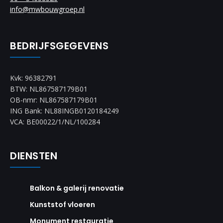
info@mwbouwgroep.nl
BEDRIJFSGEGEVENS
Kvk: 96382791
BTW: NL867587179B01
OB-nmr: NL867587179B01
ING Bank: NL88INGB0120184249
VCA: BE00022/1/NL/100284
DIENSTEN
Balkon & galerij renovatie
Kunststof vloeren
Monument restauratie