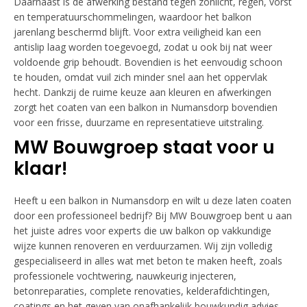
Daarnaast is de afwerking bestand tegen zonlicht, regen, vorst
en temperatuurschommelingen, waardoor het balkon
jarenlang beschermd blijft. Voor extra veiligheid kan een
antislip laag worden toegevoegd, zodat u ook bij nat weer
voldoende grip behoudt. Bovendien is het eenvoudig schoon
te houden, omdat vuil zich minder snel aan het oppervlak
hecht. Dankzij de ruime keuze aan kleuren en afwerkingen
zorgt het coaten van een balkon in Numansdorp bovendien
voor een frisse, duurzame en representatieve uitstraling.
MW Bouwgroep staat voor u
klaar!
Heeft u een balkon in Numansdorp en wilt u deze laten coaten
door een professioneel bedrijf? Bij MW Bouwgroep bent u aan
het juiste adres voor experts die uw balkon op vakkundige
wijze kunnen renoveren en verduurzamen. Wij zijn volledig
gespecialiseerd in alles wat met beton te maken heeft, zoals
professionele vochtwering, nauwkeurig injecteren,
betonreparaties, complete renovaties, kelderafdichtingen,
coatings en het geven van onafhankelijk bouwkundig advies.