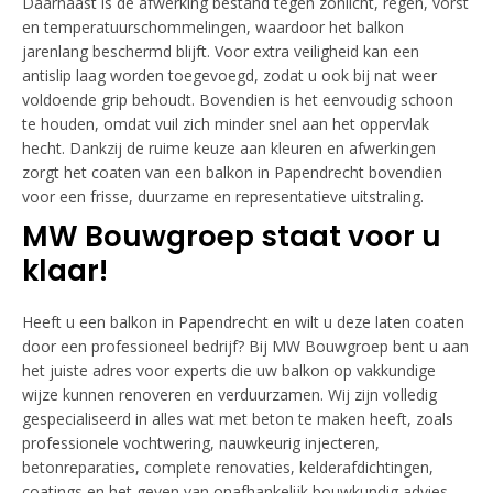
Daarnaast is de afwerking bestand tegen zonlicht, regen, vorst
en temperatuurschommelingen, waardoor het balkon
jarenlang beschermd blijft. Voor extra veiligheid kan een
antislip laag worden toegevoegd, zodat u ook bij nat weer
voldoende grip behoudt. Bovendien is het eenvoudig schoon
te houden, omdat vuil zich minder snel aan het oppervlak
hecht. Dankzij de ruime keuze aan kleuren en afwerkingen
zorgt het coaten van een balkon in Papendrecht bovendien
voor een frisse, duurzame en representatieve uitstraling.
MW Bouwgroep staat voor u
klaar!
Heeft u een balkon in Papendrecht en wilt u deze laten coaten
door een professioneel bedrijf? Bij MW Bouwgroep bent u aan
het juiste adres voor experts die uw balkon op vakkundige
wijze kunnen renoveren en verduurzamen. Wij zijn volledig
gespecialiseerd in alles wat met beton te maken heeft, zoals
professionele vochtwering, nauwkeurig injecteren,
betonreparaties, complete renovaties, kelderafdichtingen,
coatings en het geven van onafhankelijk bouwkundig advies.