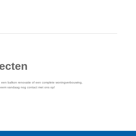
jecten
een balkon renovatie of een complete woningverbouwing,
n neem vandaag nog contact met ons op!