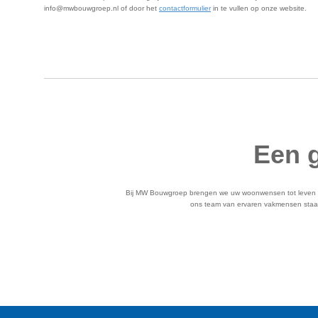
info@mwbouwgroep.nl of door het
contactformulier
in te vullen op onze website.
Een g
Bij MW Bouwgroep brengen we uw woonwensen tot leven m
ons team van ervaren vakmensen staat 