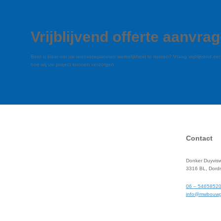
Vrijblijvend offerte aanvra
Bent u klaar om uw renovatieplannen werkelijkheid te maken? Vraag vrijblijvend e
hoe wij uw project kunnen verzorgen.
Contact
Donker Duyvis
3316 BL, Dordr
06 – 5465852
info@mwbouwg