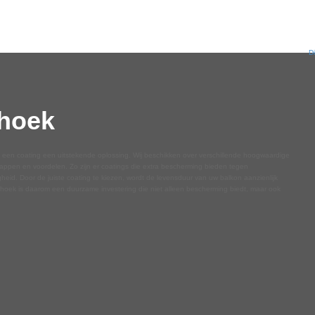
D
shoek
s een coating een uitstekende oplossing. Wij beschikken over verschillende hoogwaardige
ppen en voordelen. Zo zijn er coatings die extra bescherming bieden tegen
endigheid. Door de juiste coating te kiezen, wordt de levensduur van uw balkon aanzienlijk
ershoek is daarom een duurzame investering die niet alleen bescherming biedt, maar ook