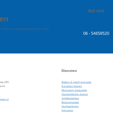
Bel ons
gen
en offerte aan bij MW Bouwgroep en ontdek
06 - 54658520
Diensten
weg 285
Balkon & galerij renovatie
echt
Kunststof vloeren
Monument restauratie
Vloeistofdichte vloeren
0
Schilderwerken
roep.nl
Betonreparatie
Vochtweringen
Injecteren