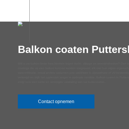
Balkon coaten Putter
Wilt u uw balkon beter beschermen tegen vocht, slijtage en weersinvloeden? Dan i
coatings die op een balkon kunnen worden toegepast, elk met hun eigen eigenscha
waterinfiltratie, terwijl andere varianten juist uitblinken in slijtvastheid of UV-best
verlengd en blijft het oppervlak langer in optimale conditie. Balkon coaten in Putt
zorgt voor een nette en verzorgde uitstraling van uw buitenruimte.
Contact opnemen