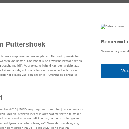
Benieuwd n
in Puttershoek
Neem dan vrijblijven
 woningen als appartementencomplexen. De coating maakt het
n worden voorkomen. Daarnaast is de afwerking bestand tegen
eschermd blijft. Voor extra veiligheid kan een antislip laag
Vra
s het eenvoudig schoon te houden, omdat vuil zich minder
zorgt het coaten van een balkon in Puttershoek bovendien
!
eel bedrijf? Bij MW Bouwgroep bent u aan het juiste adres voor
ijn volledig gespecialiseerd in alles wat met beton te maken
mplete renovaties, kelderafdichtingen, coatings en het geven
 een vrijblijvende offerte ontvangen? Neem dan vandaag nog
eiken per telefoon via 06 – 54658520, per e-mail via