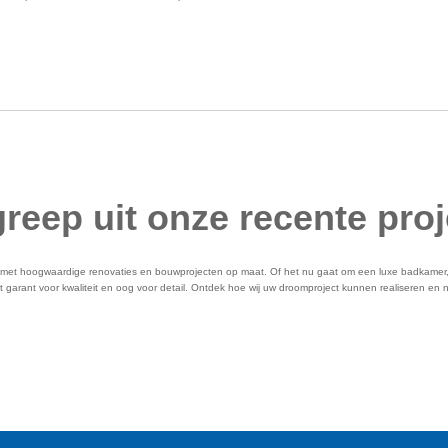
reep uit onze recente pro
et hoogwaardige renovaties en bouwprojecten op maat. Of het nu gaat om een luxe badkamer, 
garant voor kwaliteit en oog voor detail. Ontdek hoe wij uw droomproject kunnen realiseren e