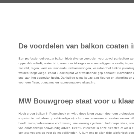
De voordelen van balkon coaten 
Een professioneel gecoat balkon biedt diverse voordelen voor zowel particuliere
oppervlak volledig waterdicht, waardoor lekkages naar onderliggende verdiepinge
zonlicht, regen, vorst en temperatuurschommelingen, waardoor het balkon jarenlang b
worden toegevoegd, zodat u ook bij nat weer voldoende grip behoudt. Bovendien i
snel aan het oppervlak hecht. Dankzij de ruime keuze aan kleuren en afwerkingen 
voor een frisse, duurzame en representatieve uitstraling.
MW Bouwgroep staat voor u klaar
Heeft u een balkon in Puttershoek en wilt u deze laten coaten door een profession
experts die uw balkon op vakkundige wijze kunnen renoveren en verduurzamen. Wij z
heeft, zoals professionele vochtwering, nauwkeurig injecteren, betonreparaties, co
van onafhankelijk bouwkundig advies. Heeft u interesse in onze diensten of wilt u
contact met ons op voor de mogelijkheden. U kunt ons te allen tijde telefonisch ber