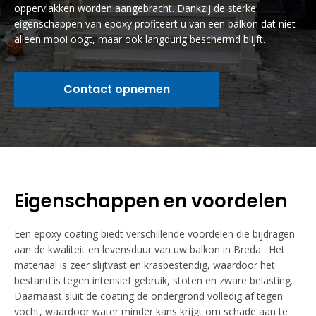
oppervlakken worden aangebracht. Dankzij de sterke
eigenschappen van epoxy profiteert u van een balkon dat niet
alleen mooi oogt, maar ook langdurig beschermd blijft.
Contact opnemen
Eigenschappen en voordelen
Een epoxy coating biedt verschillende voordelen die bijdragen
aan de kwaliteit en levensduur van uw balkon in Breda . Het
materiaal is zeer slijtvast en krasbestendig, waardoor het
bestand is tegen intensief gebruik, stoten en zware belasting.
Daarnaast sluit de coating de ondergrond volledig af tegen
vocht, waardoor water minder kans krijgt om schade aan te