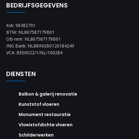
BEDRIJFSGEGEVENS
Kvk: 96382791
BTW: NL867587179B01
OB-nmr: NL867587179B01
ING Bank: NL88INGB0120184249
VCA: BE00022/1/NL/100284
DIENSTEN
Balkon & galerij renovatie
Kunststof vloeren
Monument restauratie
Vloeistofdichte vloeren
Schilderwerken