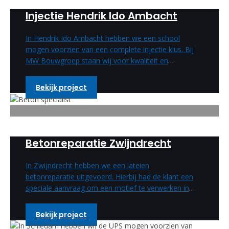
Injectie Hendrik Ido Ambacht
In Hendrik Ido Ambacht hebben we een school
mogen voorzien van een complete injectie klus. Bij
MW Bouwgroep staan wij voor kwaliteit en
vakmanschap.
Bekijk project
Betonreparatie Zwijndrecht
In Zwijndrecht hebben we een lateien
betonreparatie uitgevoerd. Hierbij had de klant een
speciale aanvraag om een motief te verwerken in
de betonreparatie. Deze speciale wens hebben wij
uitgevoerd en is een enorm mooi resultaat
Bekijk project
geworden.