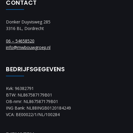
CONTACT
Donker Duyvisweg 285
3316 BL, Dordrecht
06 – 54658520
info@mwbouwgroep.nl
BEDRIJFSGEGEVENS
Kvk: 96382791
BTW: NL867587179B01
OB-nmr: NL867587179B01
ING Bank: NL88INGB0120184249
VCA: BE00022/1/NL/100284