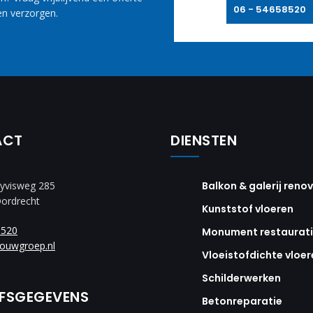
06 - 54658520
n verzorgen.
ACT
DIENSTEN
yvisweg 285
Balkon & galerij reno
Dordrecht
Kunststof vloeren
8520
Monument restaurat
ouwgroep.nl
Vloeistofdichte vloer
Schilderwerken
JFSGEGEVENS
Betonreparatie