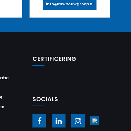
info@mwbouwgroep.nl
CERTIFICERING
vatie
ie
SOCIALS
en