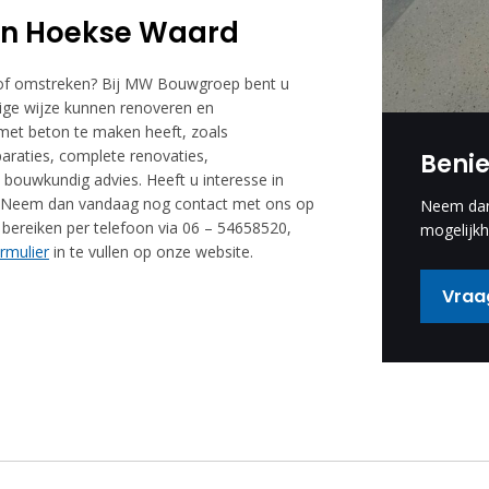
 in Hoekse Waard
 of omstreken? Bij MW Bouwgroep bent u
dige wijze kunnen renoveren en
t met beton te maken heeft, zoals
araties, complete renovaties,
Beni
 bouwkundig advies. Heeft u interesse in
en? Neem dan vandaag nog contact met ons op
Neem dan 
h bereiken per telefoon via 06 – 54658520,
mogelijkh
rmulier
in te vullen op onze website.
Vraag