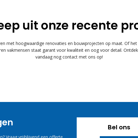
eep uit onze recente pr
 met hoogwaardige renovaties en bouwprojecten op maat. Of het n
n vakmensen staat garant voor kwaliteit en oog voor detail. Ontde
vandaag nog contact met ons op!
agen
Bel ons
? Vraag vrijblijvend een offerte