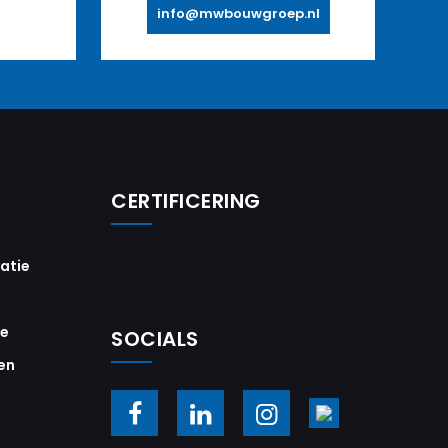
info@mwbouwgroep.nl
CERTIFICERING
vatie
ie
SOCIALS
en