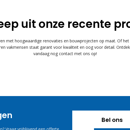
eep uit onze recente pr
 met hoogwaardige renovaties en bouwprojecten op maat. Of het n
n vakmensen staat garant voor kwaliteit en oog voor detail. Ontde
vandaag nog contact met ons op!
agen
Bel ons
? Vraag vrijblijvend een offerte