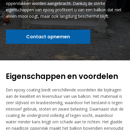
oppervlakken worden aangebracht. Dankzij de sterke
eigenschappen van epoxy profiteert u van een balkon dat niet
alleen mooi oogt, maar ook langdurig beschermd blijft.
Contact opnemen
Eigenschappen en voordelen
Een epoxy coating biedt verschillende voordelen die bijdragen
aan de kwaliteit en levensduur van uw balkon. Het materiaal is
zeer slijtvast en krasbestendig, waardoor het bestand is tegen
intensief gebruik, stoten en zware belasting. Daarnaast sluit de
coating de ondergrond volledig af tegen vocht, waardoor
water minder kans krijgt om schade aan te richten. Het gladde
en naadloze oppervlak maakt het balkon bovendien eenvoudig