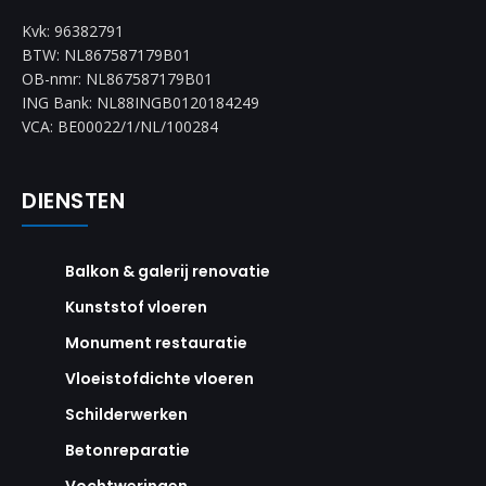
Kvk: 96382791
BTW: NL867587179B01
OB-nmr: NL867587179B01
ING Bank: NL88INGB0120184249
VCA: BE00022/1/NL/100284
DIENSTEN
Balkon & galerij renovatie
Kunststof vloeren
Monument restauratie
Vloeistofdichte vloeren
Schilderwerken
Betonreparatie