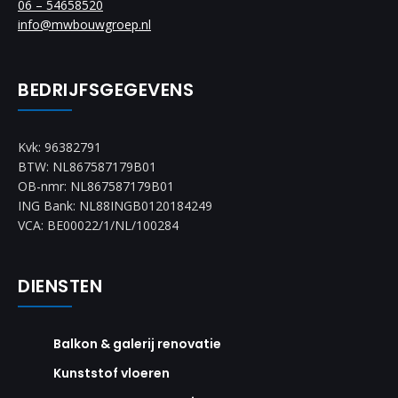
06 – 54658520
info@mwbouwgroep.nl
BEDRIJFSGEGEVENS
Kvk: 96382791
BTW: NL867587179B01
OB-nmr: NL867587179B01
ING Bank: NL88INGB0120184249
VCA: BE00022/1/NL/100284
DIENSTEN
Balkon & galerij renovatie
Kunststof vloeren