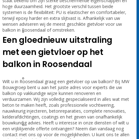
staat bekend om zijn sterke beschermende eigenschappen en
hoge duurzaamheid. Het grootste verschil tussen beide
systemen is de flexibiliteit: PU is elastischer en comfortabeler,
terwijl epoxy harder en extra slijtvast is. Afhankelijk van uw
wensen adviseren wij de meest geschikte gietvloer voor uw
balkon in Roosendaal of omstreken.
Injecteren
Een gloednieuw uitstraling
met een gietvloer op het
balkon in Roosendaal
Kelderafdichtingen
Wilt u in Roosendaal graag een gietvloer op uw balkon? Bij MW
Bouwgroep bent u aan het juiste adres voor experts die uw
balkon op vakkundige wijze kunnen renoveren en
verduurzamen. Wij zijn volledig gespecialiseerd in alles wat met
beton te maken heeft, zoals professionele vochtwering,
nauwkeurig injecteren, betonreparaties, complete renovaties,
kelderafdichtingen, coatings en het geven van onafhankelijk
bouwkundig advies. Heeft u interesse in onze diensten of wilt u
Badkamer & wc renovatie
een vrijblijvende offerte ontvangen? Neem dan vandaag nog
contact met ons op voor de mogelijkheden. U kunt ons te allen