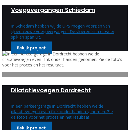
Voegovergangen Schiedam
In Schiedam hebben wij de UPS mogen voorzien van
gloednieuwe voegovergangen. De vloeren zien er weer
spik en span uit.
Bekijk project
Dilatatievoegen Dordrecht
In een parkeergarage in Dordrecht hebben we de
dilatatievoegen even flink onder handen genomen. Zie
de foto’s voor het proces en het resultaat.
Bekijk project