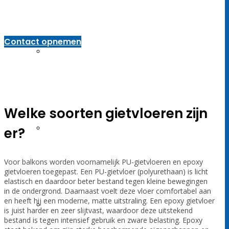
gietvloer is daarom een populaire keuze voor mensen die hun
balkon willen voorzien van een duurzame afwerking met een luxe
en eigentijdse uitstraling.
Contact opnemen
Schilderwerken
Welke soorten gietvloeren zijn
Betonreparatie
er?
Voor balkons worden voornamelijk PU-gietvloeren en epoxy
gietvloeren toegepast. Een PU-gietvloer (polyurethaan) is licht
elastisch en daardoor beter bestand tegen kleine bewegingen
in de ondergrond. Daarnaast voelt deze vloer comfortabel aan
en heeft hij een moderne, matte uitstraling. Een epoxy gietvloer
Vochtweringen
is juist harder en zeer slijtvast, waardoor deze uitstekend
bestand is tegen intensief gebruik en zware belasting. Epoxy