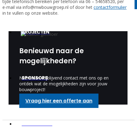
tijde telefonisch bereiken per telefoon via 06 – 54658520, per
e-mail via info@mwbouwgroep.nl of door het
contactformulier
in te vullen op onze website.
PROJECTEN
Benieuwd naar de
mogelijkheden?
SPONSORS
Neem dan vrijblijvend contact met ons op en
ontdek wat de mogelijkheden zijn voor jouw
bouwproject!
Vraag hier een offerte aan
WERKGEBIED