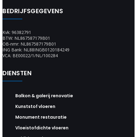
BEDRIJFSGEGEVENS
Kvk: 96382791
BTW: NL867587179B01
OB-nmr: NL867587179B01
ING Bank: NL88INGB0120184249
VCA: BE00022/1/NL/100284
DIENSTEN
Balkon & galerij renovatie
Kunststof vloeren
Monument restauratie
Vloeistofdichte vloeren