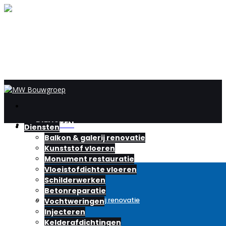
DIENSTEN
Diensten
Balkon & galerij renovatie
Kunststof vloeren
Monument restauratie
Vloeistofdichte vloeren
Schilderwerken
Betonreparatie
Balkon & galerij renovatie
Vochtweringen
Injecteren
Kelderafdichtingen