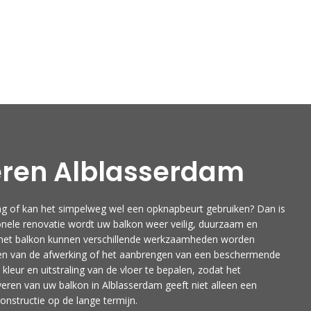
DIENSTEN
PROJECTEN
SPONSORS
WERK
eren Alblasserdam
ing of kan het simpelweg wel een opknapbeurt gebruiken? Dan is
onele renovatie wordt uw balkon weer veilig, duurzaam en
an het balkon kunnen verschillende werkzaamheden worden
uwen van de afwerking of het aanbrengen van een beschermende
leur en uitstraling van de vloer te bepalen, zodat het
overen van uw balkon in Alblasserdam geeft niet alleen een
nstructie op de lange termijn.