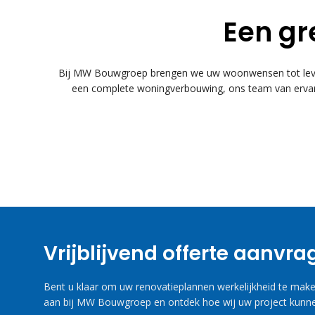
Een gr
Bij MW Bouwgroep brengen we uw woonwensen tot leven
een complete woningverbouwing, ons team van ervare
Vrijblijvend offerte aanvr
Bent u klaar om uw renovatieplannen werkelijkheid te maken
aan bij MW Bouwgroep en ontdek hoe wij uw project kunne