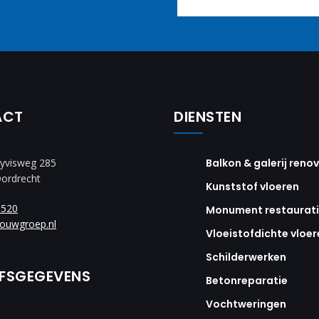
ACT
DIENSTEN
yvisweg 285
Balkon & galerij reno
Dordrecht
Kunststof vloeren
8520
Monument restaurat
ouwgroep.nl
Vloeistofdichte vloer
Schilderwerken
JFSGEGEVENS
Betonreparatie
Vochtweringen