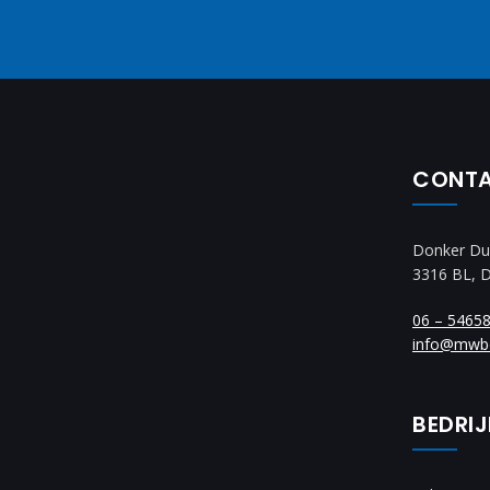
CONT
Donker Du
3316 BL, 
06 – 5465
info@mwb
BEDRI