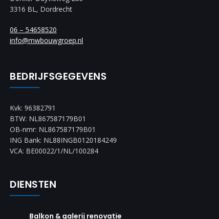
3316 BL, Dordrecht
06 – 54658520
info@mwbouwgroep.nl
BEDRIJFSGEGEVENS
Kvk: 96382791
BTW: NL867587179B01
OB-nmr: NL867587179B01
ING Bank: NL88INGB0120184249
VCA: BE00022/1/NL/100284
DIENSTEN
Balkon & galerij renovatie