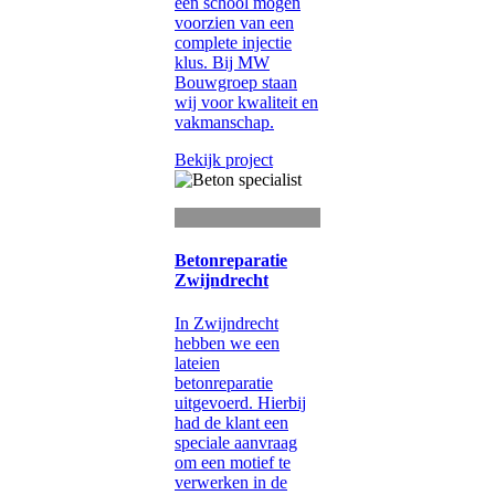
een school mogen
voorzien van een
complete injectie
klus. Bij MW
Bouwgroep staan
wij voor kwaliteit en
vakmanschap.
Bekijk project
Betonreparatie
Zwijndrecht
In Zwijndrecht
hebben we een
lateien
betonreparatie
uitgevoerd. Hierbij
had de klant een
speciale aanvraag
om een motief te
verwerken in de