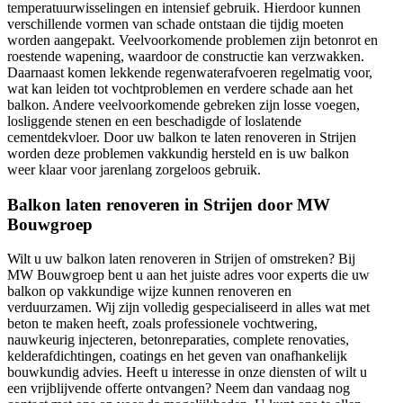
temperatuurwisselingen en intensief gebruik. Hierdoor kunnen
verschillende vormen van schade ontstaan die tijdig moeten
worden aangepakt. Veelvoorkomende problemen zijn betonrot en
roestende wapening, waardoor de constructie kan verzwakken.
Daarnaast komen lekkende regenwaterafvoeren regelmatig voor,
wat kan leiden tot vochtproblemen en verdere schade aan het
balkon. Andere veelvoorkomende gebreken zijn losse voegen,
losliggende stenen en een beschadigde of loslatende
cementdekvloer. Door uw balkon te laten renoveren in Strijen
worden deze problemen vakkundig hersteld en is uw balkon
weer klaar voor jarenlang zorgeloos gebruik.
Balkon laten renoveren in Strijen door MW
Bouwgroep
Wilt u uw balkon laten renoveren in Strijen of omstreken? Bij
MW Bouwgroep bent u aan het juiste adres voor experts die uw
balkon op vakkundige wijze kunnen renoveren en
verduurzamen. Wij zijn volledig gespecialiseerd in alles wat met
beton te maken heeft, zoals professionele vochtwering,
nauwkeurig injecteren, betonreparaties, complete renovaties,
kelderafdichtingen, coatings en het geven van onafhankelijk
bouwkundig advies. Heeft u interesse in onze diensten of wilt u
een vrijblijvende offerte ontvangen? Neem dan vandaag nog