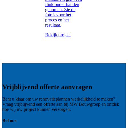
flink onder handen
genomen. Zie de
foto’s voor het
proces en het
resultaat.
Bekijk project
Vrijblijvend offerte aanvragen
Bent u klaar om uw renovatieplannen werkelijkheid te maken?
Vraag vrijblijvend een offerte aan bij MW Bouwgroep en ontdek
hoe wij uw project kunnen verzorgen.
Bel ons