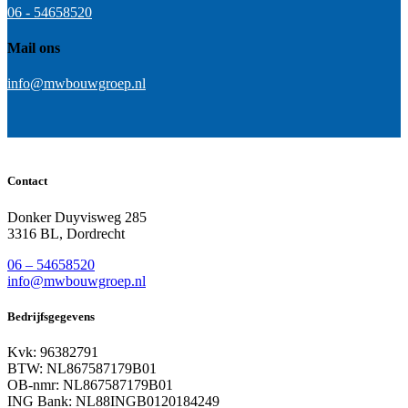
06 - 54658520
Mail ons
info@mwbouwgroep.nl
Contact
Donker Duyvisweg 285
3316 BL, Dordrecht
06 – 54658520
info@mwbouwgroep.nl
Bedrijfsgegevens
Kvk: 96382791
BTW: NL867587179B01
OB-nmr: NL867587179B01
ING Bank: NL88INGB0120184249