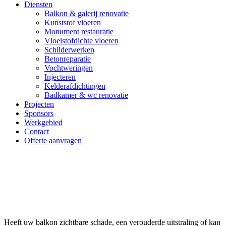
Diensten
Balkon & galerij renovatie
Kunststof vloeren
Monument restauratie
Vloeistofdichte vloeren
Schilderwerken
Betonreparatie
Vochtweringen
Injecteren
Kelderafdichtingen
Badkamer & wc renovatie
Projecten
Sponsors
Werkgebied
Contact
Offerte aanvragen
Balkon laten renoveren Strijen
Heeft uw balkon zichtbare schade, een verouderde uitstraling of kan