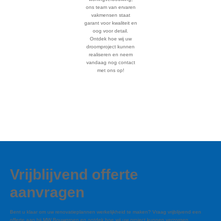
ons team van ervaren
vakmensen staat
garant voor kwaliteit en
oog voor detail.
Ontdek hoe wij uw
droomproject kunnen
realiseren en neem
vandaag nog contact
met ons op!
Vrijblijvend offerte
aanvragen
Bent u klaar om uw renovatieplannen werkelijkheid te maken? Vraag vrijblijvend een
offerte aan bij MW Bouwgroep en ontdek hoe wij uw project kunnen verzorgen.