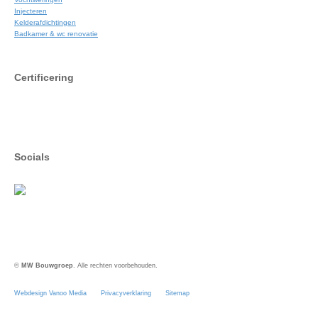
Injecteren
Kelderafdichtingen
Badkamer & wc renovatie
Certificering
Socials
©
MW Bouwgroep
. Alle rechten voorbehouden.
Webdesign Vanoo Media
Privacyverklaring
Sitemap