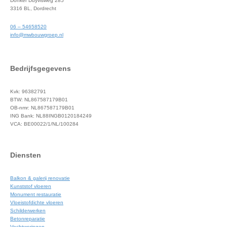
Donker Duyvisweg 285
3316 BL, Dordrecht
06 – 54658520
info@mwbouwgroep.nl
Bedrijfsgegevens
Kvk: 96382791
BTW: NL867587179B01
OB-nmr: NL867587179B01
ING Bank: NL88INGB0120184249
VCA: BE00022/1/NL/100284
Diensten
Balkon & galerij renovatie
Kunststof vloeren
Monument restauratie
Vloeistofdichte vloeren
Schilderwerken
Betonreparatie
Vochtweringen