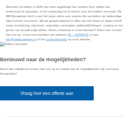
Wanneer uw balkon in Delft niet meer opgeknapt kan worden door middel van
onderhoud of reparaties, is het verstandig om te kiezen voor een balkon renovatie. Bij
MW Bouwgroep bent u aan het juiste adres voor experts die uw balkon op vakkundige
wijze kunnen renoveren. Wij zijn gespecialiseerd in alles wat met beton te maken heeft,
zoals vochtwering, injecteren, reparaties, renovaties, kelderafdichtingen, coating en het
geven van bouwkundig advies. Heeft u interesse in onze diensten? Neem dan contact
met ons op. U kunt ons bereiken per telefoon
06 – 54658520
, e-mail
info@mwbouwgroep.nl
of het
contactformulier
op onze website.
Benieuwd naar de mogelijkheden?
Neem dan vrijblijvend contact met ons op en ontdek wat de mogelijkheden zijn voor jouw
bouwproject!
Vraag hier een offerte aan