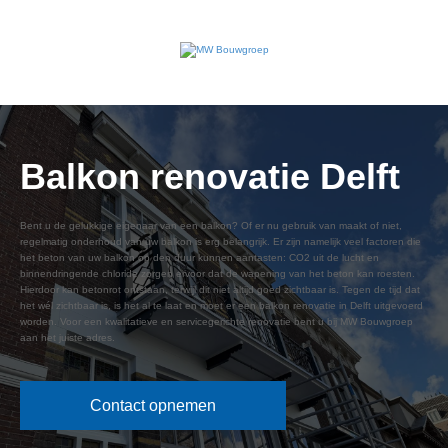
Balkon renovatie Delft
Bent u de gelukkige eigenaar van een balkon? Of er nu gebruik van maakt of niet,
regelmatig onderhoud van uw balkon is erg belangrijk. Er zijn namelijk veel factoren die
het beton van uw balkon op den duur kunnen aantasten: CO2 uit de lucht en
binnendringende chloride zorgen ervoor dat de wapening van het beton kan roesten.
Hierdoor kan betonrot ontstaan, terwijl dit niet altijd goed zichtbaar is. Tegen de tijd dat
het wél zichtbaar is, is het al te laat en moet er een balkon renovatie in Delft uitgevoerd
worden. Voor een kwalitatieve en servicegerichte renovatie bent u bij MW Bouwgroep
aan het juiste adres.
Contact opnemen