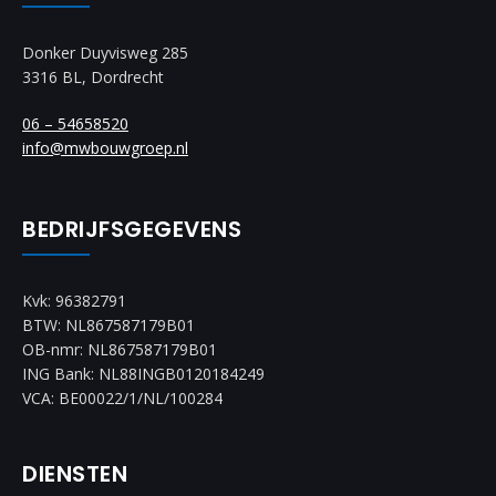
Donker Duyvisweg 285
3316 BL, Dordrecht
06 – 54658520
info@mwbouwgroep.nl
BEDRIJFSGEGEVENS
Kvk: 96382791
BTW: NL867587179B01
OB-nmr: NL867587179B01
ING Bank: NL88INGB0120184249
VCA: BE00022/1/NL/100284
DIENSTEN