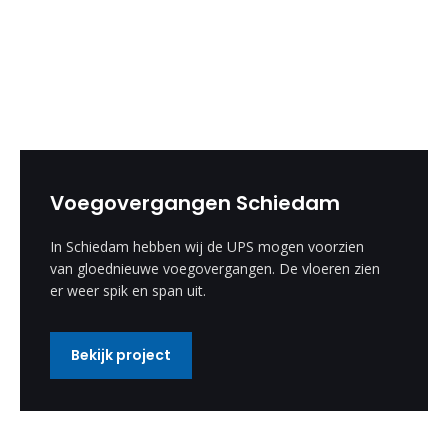
Voegovergangen Schiedam
In Schiedam hebben wij de UPS mogen voorzien
van gloednieuwe voegovergangen. De vloeren zien
er weer spik en span uit.
Bekijk project