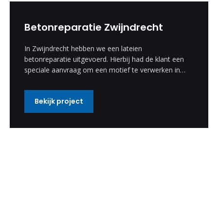
Betonreparatie Zwijndrecht
In Zwijndrecht hebben we een lateien
betonreparatie uitgevoerd. Hierbij had de klant een
speciale aanvraag om een motief te verwerken in
de betonreparatie. Deze speciale wens hebben wij
uitgevoerd en is een enorm mooi resultaat
Bekijk project
geworden.