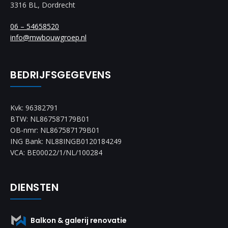
3316 BL, Dordrecht
06 – 54658520
info@mwbouwgroep.nl
BEDRIJFSGEGEVENS
Kvk: 96382791
BTW: NL867587179B01
OB-nmr: NL867587179B01
ING Bank: NL88INGB0120184249
VCA: BE00022/1/NL/100284
DIENSTEN
Balkon & galerij renovatie