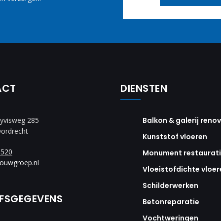
ACT
DIENSTEN
yvisweg 285
Balkon & galerij reno
Dordrecht
Kunststof vloeren
8520
Monument restaurat
ouwgroep.nl
Vloeistofdichte vloer
Schilderwerken
JFSGEGEVENS
Betonreparatie
Vochtweringen