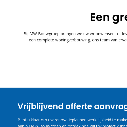
Een gr
Bij MW Bouwgroep brengen we uw woonwensen tot leven
een complete woningverbouwing, ons team van ervare
Vrijblijvend offerte aanvr
Bent u klaar om uw renovatieplannen werkelijkheid te maken
aan bij MW Bouwgroep en ontdek hoe wij uw project kunne