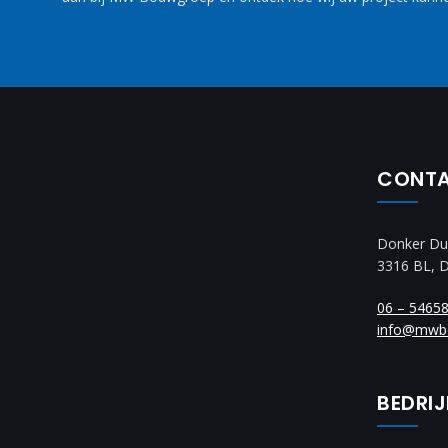
CONT
Donker Du
3316 BL, 
06 – 5465
info@mwb
BEDRI