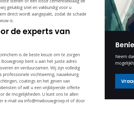
potte stenen of een losse cementdeklaag de
wij gelukkig snel en vakkundig voor u
leem direct wordt aangepakt, zodat de schade
euw is.
or de experts van
Beni
 Gorinchem is de beste keuze om te zorgen
Neem dan 
W Bouwgroep bent u aan het juiste adres
mogelijkh
overen en verduurzamen. Wij zijn volledig
ls professionele vochtwering, nauwkeurig
Vraag
ichtingen, coatings en het geven van
iensten of wilt u een vrijblijvende offerte
 de mogelijkheden. U kunt ons te allen
 per e-mail via info@mwbouwgroep.nl of door