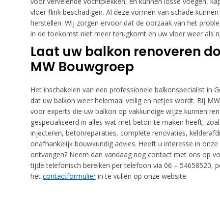
voor vervelende vochtplekken, en kunnen losse voegen, ka
vloer flink beschadigen. Al deze vormen van schade kunnen 
herstellen. Wij zorgen ervoor dat de oorzaak van het prob
in de toekomst niet meer terugkomt en uw vloer weer als ni
Laat uw balkon renoveren do
MW Bouwgroep
Het inschakelen van een professionele balkonspecialist in
dat uw balkon weer helemaal veilig en netjes wordt. Bij M
voor experts die uw balkon op vakkundige wijze kunnen ren
gespecialiseerd in alles wat met beton te maken heeft, zoa
injecteren, betonreparaties, complete renovaties, kelderafd
onafhankelijk bouwkundig advies. Heeft u interesse in onze d
ontvangen? Neem dan vandaag nog contact met ons op voor
tijde telefonisch bereiken per telefoon via 06 – 54658520,
het
contactformulier
in te vullen op onze website.