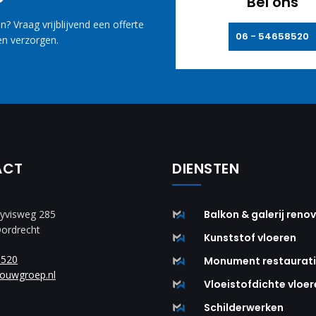
Bel ons
? Vraag vrijblijvend een offerte
06 - 54658520
n verzorgen.
ACT
DIENSTEN
yvisweg 285
Balkon & galerij reno
Dordrecht
Kunststof vloeren
8520
Monument restaurat
ouwgroep.nl
Vloeistofdichte vloer
Schilderwerken