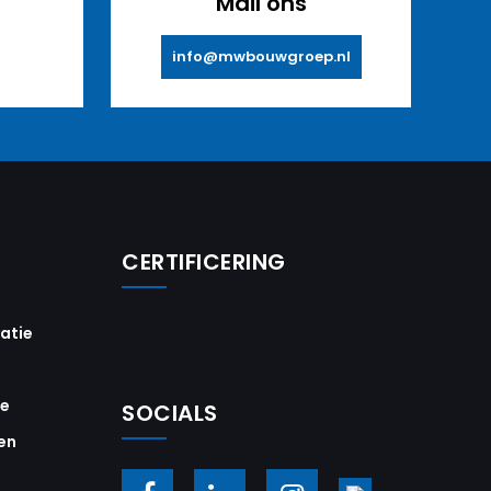
Mail ons
info@mwbouwgroep.nl
CERTIFICERING
vatie
ie
SOCIALS
en