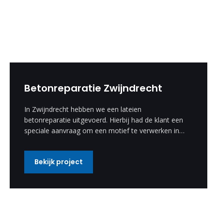
Betonreparatie Zwijndrecht
In Zwijndrecht hebben we een lateien
betonreparatie uitgevoerd. Hierbij had de klant een
speciale aanvraag om een motief te verwerken in
de betonreparatie. Deze speciale wens hebben wij
uitgevoerd en is een enorm mooi resultaat
Bekijk project
geworden.