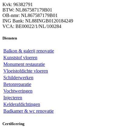
Kvk: 96382791
BTW: NL867587179B01
OB-nmr: NL867587179B01
ING Bank: NL88INGB0120184249
VCA: BE00022/1/NL/100284
Diensten
Balkon & galerij renovatie
Kunststof vloeren
Monument restauratie
Vloeistofdichte vloeren
Schilderwerken
Betonreparatie
Vochtweringen
Injecteren
Kelderafdichtingen
Badkamer & wc renovatie
Certificering