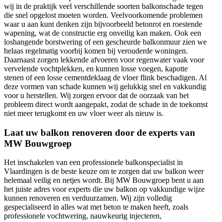
wij in de praktijk veel verschillende soorten balkonschade tegen
die snel opgelost moeten worden. Veelvoorkomende problemen
waar u aan kunt denken zijn bijvoorbeeld betonrot en roestende
wapening, wat de constructie erg onveilig kan maken. Ook een
loshangende borstwering of een gescheurde balkonmuur zien we
helaas regelmatig voorbij komen bij verouderde woningen.
Daarnaast zorgen lekkende afvoeren voor regenwater vaak voor
vervelende vochtplekken, en kunnen losse voegen, kapotte
stenen of een losse cementdeklaag de vloer flink beschadigen. Al
deze vormen van schade kunnen wij gelukkig snel en vakkundig
voor u herstellen. Wij zorgen ervoor dat de oorzaak van het
probleem direct wordt aangepakt, zodat de schade in de toekomst
niet meer terugkomt en uw vloer weer als nieuw is.
Laat uw balkon renoveren door de experts van
MW Bouwgroep
Het inschakelen van een professionele balkonspecialist in
Vlaardingen is de beste keuze om te zorgen dat uw balkon weer
helemaal veilig en netjes wordt. Bij MW Bouwgroep bent u aan
het juiste adres voor experts die uw balkon op vakkundige wijze
kunnen renoveren en verduurzamen. Wij zijn volledig
gespecialiseerd in alles wat met beton te maken heeft, zoals
professionele vochtwering, nauwkeurig injecteren,