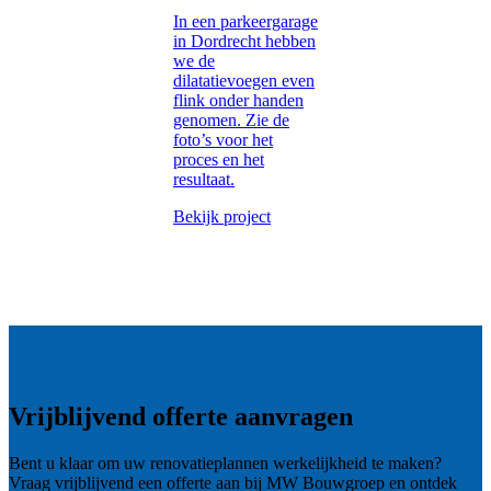
In een parkeergarage
in Dordrecht hebben
we de
dilatatievoegen even
flink onder handen
genomen. Zie de
foto’s voor het
proces en het
resultaat.
Bekijk project
Vrijblijvend offerte aanvragen
Bent u klaar om uw renovatieplannen werkelijkheid te maken?
Vraag vrijblijvend een offerte aan bij MW Bouwgroep en ontdek