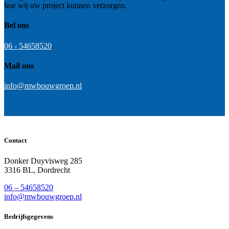
hoe wij uw project kunnen verzorgen.
Bel ons
06 - 54658520
Mail ons
info@mwbouwgroep.nl
Contact
Donker Duyvisweg 285
3316 BL, Dordrecht
06 – 54658520
info@mwbouwgroep.nl
Bedrijfsgegevens