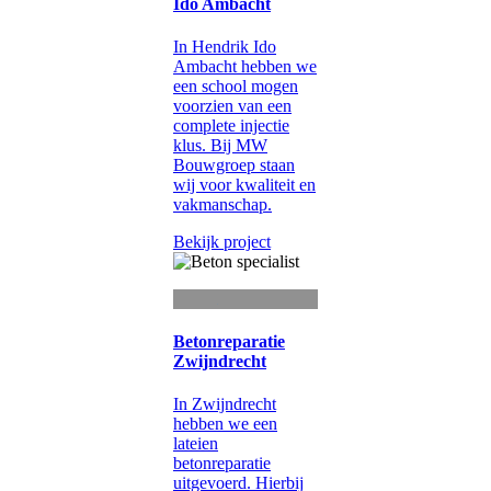
Ido Ambacht
In Hendrik Ido
Ambacht hebben we
een school mogen
voorzien van een
complete injectie
klus. Bij MW
Bouwgroep staan
wij voor kwaliteit en
vakmanschap.
Bekijk project
Betonreparatie
Zwijndrecht
In Zwijndrecht
hebben we een
lateien
betonreparatie
uitgevoerd. Hierbij