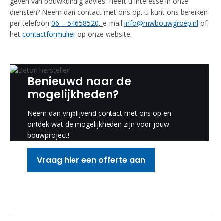
geven van bouwkundig advies. Heeft u interesse in onze
diensten? Neem dan contact met ons op. U kunt ons bereiken
per telefoon
06 – 54658520
,
e-mail
info@mwbouwgroep.nl
of
het
contactformulier
op onze website.
Benieuwd naar de
mogelijkheden?
Neem dan vrijblijvend contact met ons op en
ontdek wat de mogelijkheden zijn voor jouw
bouwproject!
Vraag hier een offerte aan