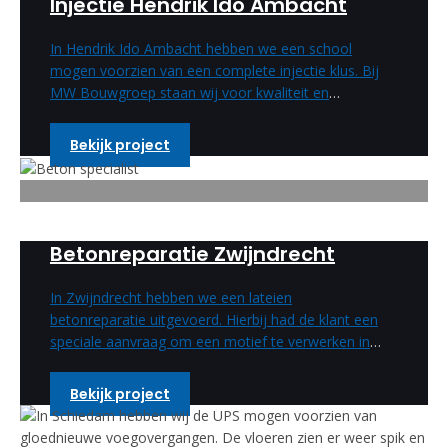
Injectie Hendrik Ido Ambacht
In Hendrik Ido Ambacht hebben we een school
mogen voorzien van een complete injectie klus. Bij
MW Bouwgroep staan wij voor kwaliteit en
vakmanschap.
Bekijk project
Betonreparatie Zwijndrecht
In Zwijndrecht hebben we een lateien
betonreparatie uitgevoerd. Hierbij had de klant een
speciale aanvraag om een motief te verwerken in
de betonreparatie. Deze speciale wens hebben wij
uitgevoerd en is een enorm mooi resultaat
Bekijk project
geworden.