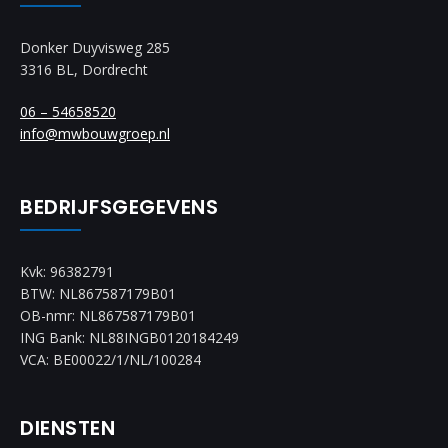
Donker Duyvisweg 285
3316 BL, Dordrecht
06 – 54658520
info@mwbouwgroep.nl
BEDRIJFSGEGEVENS
Kvk: 96382791
BTW: NL867587179B01
OB-nmr: NL867587179B01
ING Bank: NL88INGB0120184249
VCA: BE00022/1/NL/100284
DIENSTEN