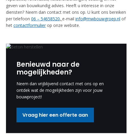
geven van bouwkundig advies. Heeft u interesse in onze
diensten? Neem dan contact met ons op. U kunt ons bereiken
per telefoon
06 – 54658520
,
e-mail
info@mwbouwgroep.nl
of
het
contactformulier
op onze website.
Benieuwd naar de
mogelijkheden?
Neem dan vrijblijvend contact met ons op en
ontdek wat de mogelijkheden zijn voor jouw
bouwproject!
Vraag hier een offerte aan