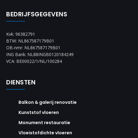
BEDRIJFSGEGEVENS
Kvk: 96382791
BTW: NL867587179B01
OB-nmr: NL867587179B01
ING Bank: NL88INGB0120184249
VCA: BE00022/1/NL/100284
DIENSTEN
Balkon & galerij renovatie
Kunststof vloeren
Monument restauratie
Vloeistofdichte vloeren