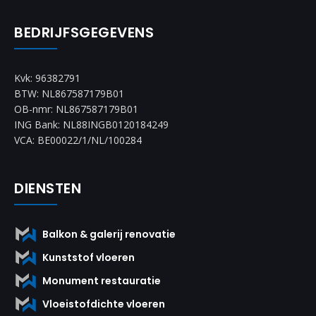
BEDRIJFSGEGEVENS
Kvk: 96382791
BTW: NL867587179B01
OB-nmr: NL867587179B01
ING Bank: NL88INGB0120184249
VCA: BE00022/1/NL/100284
DIENSTEN
Balkon & galerij renovatie
Kunststof vloeren
Monument restauratie
Vloeistofdichte vloeren