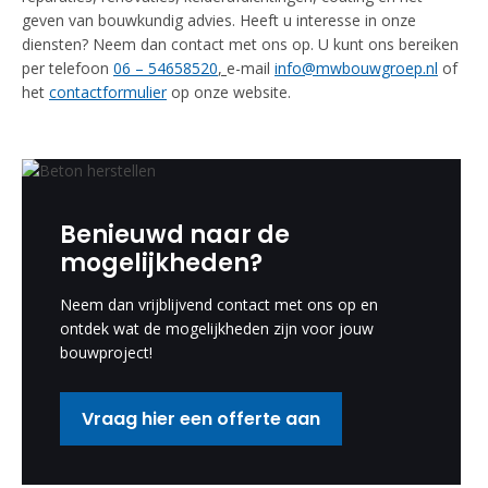
geven van bouwkundig advies. Heeft u interesse in onze
diensten? Neem dan contact met ons op. U kunt ons bereiken
per telefoon
06 – 54658520
,
e-mail
info@mwbouwgroep.nl
of
het
contactformulier
op onze website.
Benieuwd naar de
mogelijkheden?
Neem dan vrijblijvend contact met ons op en
ontdek wat de mogelijkheden zijn voor jouw
bouwproject!
Vraag hier een offerte aan