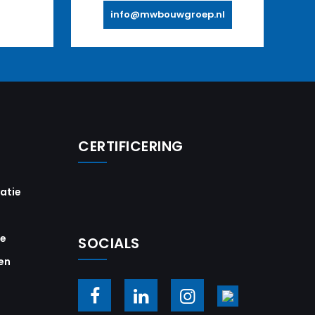
info@mwbouwgroep.nl
CERTIFICERING
vatie
ie
SOCIALS
en