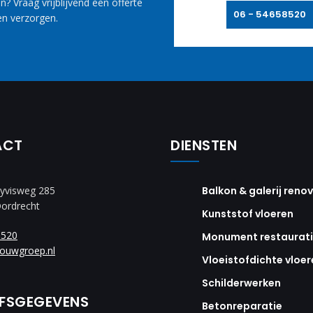
? Vraag vrijblijvend een offerte
06 - 54658520
n verzorgen.
ACT
DIENSTEN
yvisweg 285
Balkon & galerij reno
Dordrecht
Kunststof vloeren
8520
Monument restaurat
ouwgroep.nl
Vloeistofdichte vloer
Schilderwerken
JFSGEGEVENS
Betonreparatie