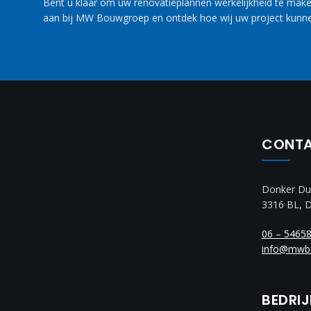
Bent u klaar om uw renovatieplannen werkelijkheid te maken
aan bij MW Bouwgroep en ontdek hoe wij uw project kunne
CONT
Donker Du
3316 BL, 
06 – 5465
info@mwb
BEDRI