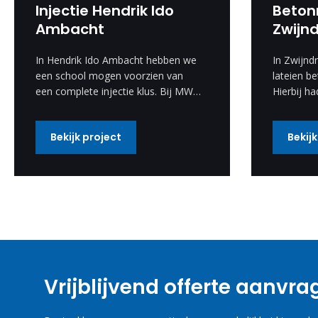
Injectie Hendrik Ido
Beton
Ambacht
Zwijn
In Hendrik Ido Ambacht hebben we
In Zwijnd
een school mogen voorzien van
lateien be
een complete injectie klus. Bij MW
Hierbij ha
Bouwgroep staan wij voor kwaliteit
aanvraag 
en vakmanschap.
verwerken
Bekijk project
Bekijk
Deze spec
uitgevoer
resultaat
Vrijblijvend offerte aanvr