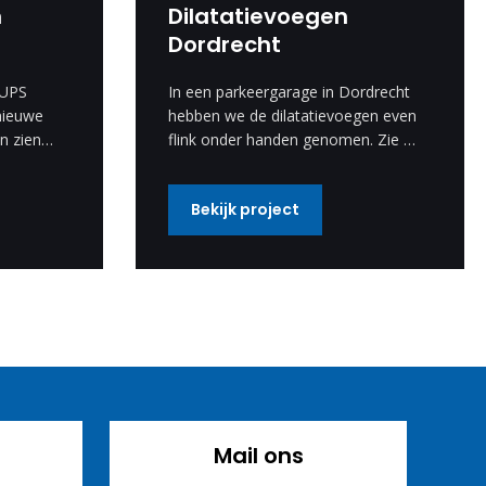
n
Dilatatievoegen
Dordrecht
 UPS
In een parkeergarage in Dordrecht
nieuwe
hebben we de dilatatievoegen even
n zien
flink onder handen genomen. Zie de
foto’s voor het proces en het
resultaat.
Bekijk project
Mail ons