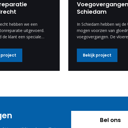
reparatie
Voegovergange
drecht
Schiedam
recht hebben we een
In Schiedam hebben wij de
tonreparatie uitgevoerd.
mogen voorzien van gloed
d de klant een speciale
voegovergangen. De vloere
om een motief te
er weer spik en span uit.
 in de betonreparatie.
 project
Bekijk project
iale wens hebben wij
d en is een enorm mooi
 geworden.
agen
Bel ons