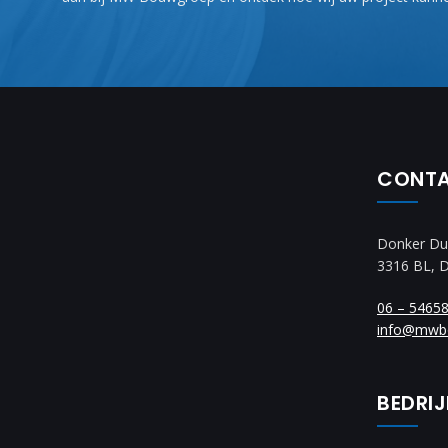
CONT
Donker Du
3316 BL, 
06 – 5465
info@mwb
BEDRI