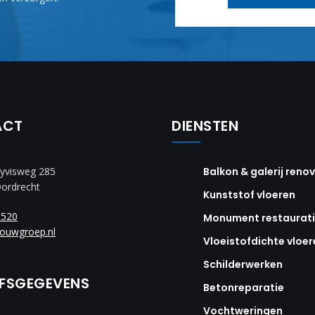
ACT
DIENSTEN
yvisweg 285
Balkon & galerij reno
Dordrecht
Kunststof vloeren
8520
Monument restaurat
ouwgroep.nl
Vloeistofdichte vloer
Schilderwerken
JFSGEGEVENS
Betonreparatie
Vochtweringen