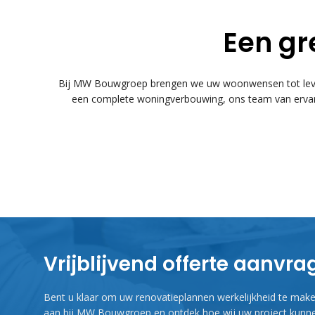
Een gr
Bij MW Bouwgroep brengen we uw woonwensen tot leven
een complete woningverbouwing, ons team van ervare
Vrijblijvend offerte aanvr
Bent u klaar om uw renovatieplannen werkelijkheid te maken
aan bij MW Bouwgroep en ontdek hoe wij uw project kunne