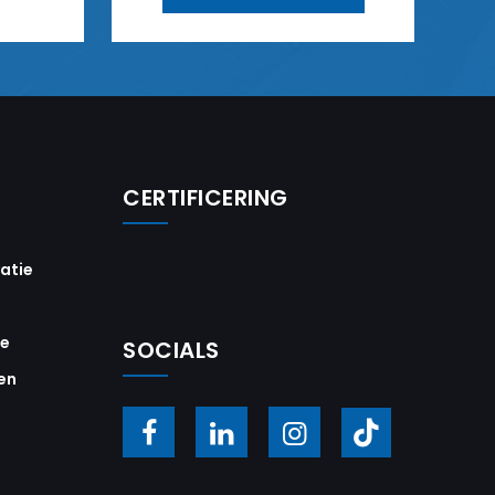
CERTIFICERING
vatie
ie
SOCIALS
en