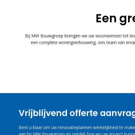
Een gr
Bij MW Bouwgroep brengen we uw woonwensen tot leven
een complete woningverbouwing, ons team van ervare
Vrijblijvend offerte aanvr
Bent u klaar om uw renovatieplannen werkelijkheid te maken
aan bij MW Bouwgroep en ontdek hoe wij uw project kunne