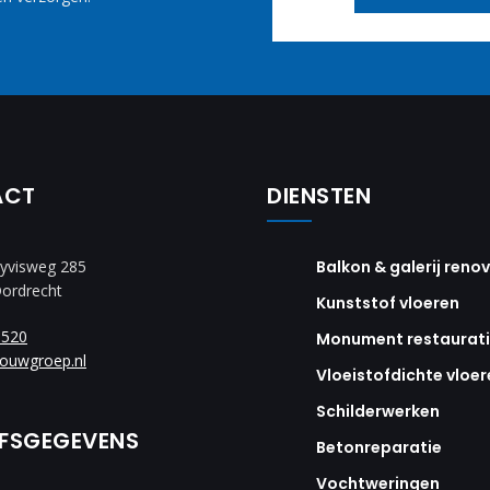
ACT
DIENSTEN
yvisweg 285
Balkon & galerij reno
Dordrecht
Kunststof vloeren
8520
Monument restaurat
ouwgroep.nl
Vloeistofdichte vloer
Schilderwerken
JFSGEGEVENS
Betonreparatie
Vochtweringen