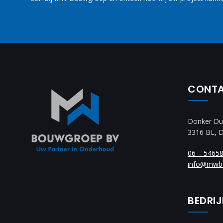
CONT
Donker Du
3316 BL, 
06 – 5465
info@mwb
BEDRI