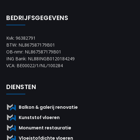
BEDRIJFSGEGEVENS
Kvk: 96382791
BTW: NL867587179B01
OB-nmr: NL867587179B01
ING Bank: NL88INGB0120184249
VCA: BE00022/1/NL/100284
DIENSTEN
Balkon & galerij renovatie
Kunststof vloeren
Monument restauratie
Vloeistofdichte vloeren