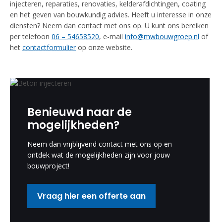
injecteren, reparaties, renovaties, kelderafdichtingen, coating
en het geven van bouwkundig advies. Heeft u interesse in onze
diensten? Neem dan contact met ons op. U kunt ons bereiken
per telefoon
06 – 54658520
, e-mail
info@mwbouwgroep.nl
of
het
contactformulier
op onze website.
Benieuwd naar de
mogelijkheden?
Neem dan vrijblijvend contact met ons op en
ontdek wat de mogelijkheden zijn voor jouw
bouwproject!
Vraag hier een offerte aan