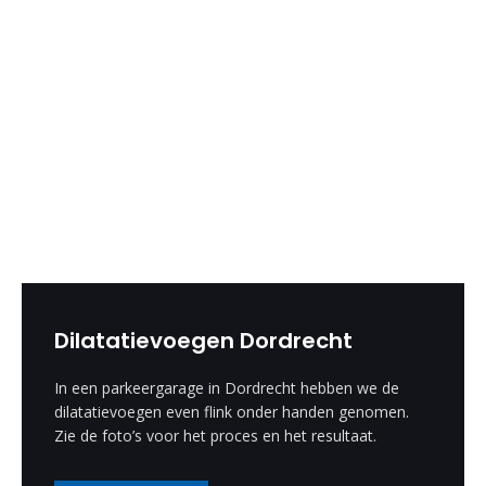
Dilatatievoegen Dordrecht
In een parkeergarage in Dordrecht hebben we de
dilatatievoegen even flink onder handen genomen.
Zie de foto’s voor het proces en het resultaat.