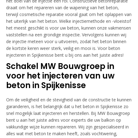
het doel van de injectie een rol. Constructieve betonreparatie
draait om het repareren van de wapening van het beton,
terwijl cosmetische reparatie vooral gaat om het oplappen van
het uiterlijk van het beton. Welke injectiemethode en -vloeistof
het meest geschikt is voor uw beton, kunnen onze vakmensen
vaststellen na een grondige inspectie. Vervolgens kunnen wij
de injectie meteen voor u uitvoeren, zodat het beton binnen
de kortste keren weer sterk, veilig en mooi is. Voor beton
injecteren in Spijkenisse bent u bij ons aan het juiste adres!
Schakel MW Bouwgroep in
voor het injecteren van uw
beton in Spijkenisse
Om de veiligheid en de stevigheid van de constructie te kunnen
garanderen, is het belangrijk dat u het beton in Spijkenisse zo
snel mogelijk laat injecteren en herstellen. Bij MW Bouwgroep
bent u aan het juiste adres voor experts die uw balkon op
vakkundige wijze kunnen repareren. Wij zijn gespecialiseerd in
alles wat met beton te maken heeft, zoals vochtwering,