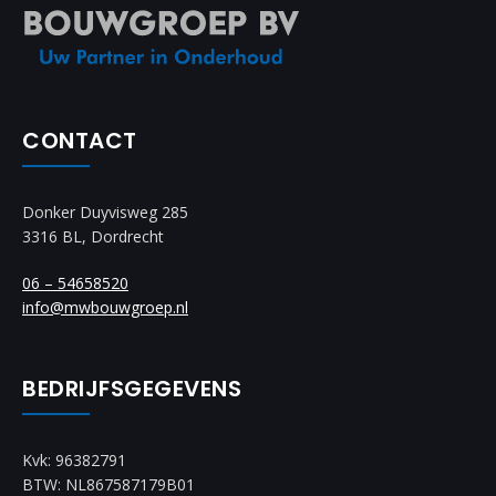
CONTACT
Donker Duyvisweg 285
3316 BL, Dordrecht
06 – 54658520
info@mwbouwgroep.nl
BEDRIJFSGEGEVENS
Kvk: 96382791
BTW: NL867587179B01