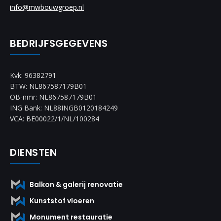
info@mwbouwgroep.nl
BEDRIJFSGEGEVENS
Kvk: 96382791
BTW: NL867587179B01
OB-nmr: NL867587179B01
ING Bank: NL88INGB0120184249
VCA: BE00022/1/NL/100284
DIENSTEN
Balkon & galerij renovatie
Kunststof vloeren
Monument restauratie