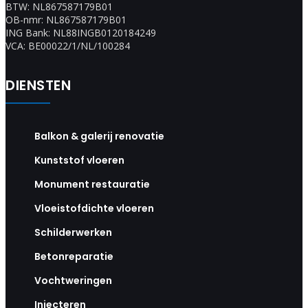
BTW: NL867587179B01
OB-nmr: NL867587179B01
ING Bank: NL88INGB0120184249
VCA: BE00022/1/NL/100284
DIENSTEN
Balkon & galerij renovatie
Kunststof vloeren
Monument restauratie
Vloeistofdichte vloeren
Schilderwerken
Betonreparatie
Vochtweringen
Injecteren