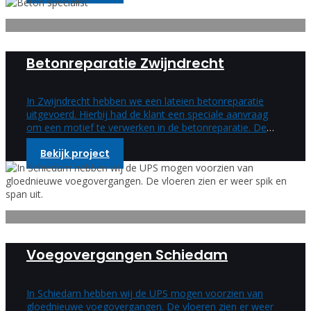
Betonreparatie Zwijndrecht
In Zwijndrecht hebben we een lateien betonreparatie
uitgevoerd. Hierbij had de klant een speciale aanvraag
om een motief te verwerken in de betonreparatie. Deze
speciale wens hebben wij uitgevoerd en is een enorm
Bekijk project
mooi resultaat geworden.
Voegovergangen Schiedam
In Schiedam hebben wij de UPS mogen voorzien van
gloednieuwe voegovergangen. De vloeren zien er weer