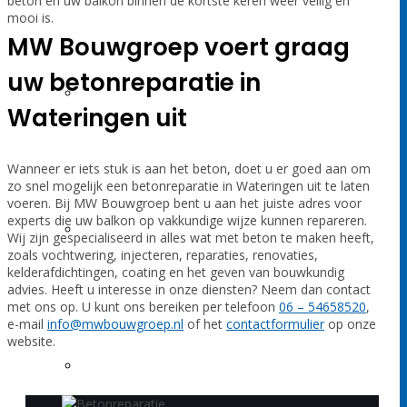
beton en uw balkon binnen de kortste keren weer veilig en
mooi is.
MW Bouwgroep voert graag
uw betonreparatie in
Injecteren
Wateringen uit
Wanneer er iets stuk is aan het beton, doet u er goed aan om
zo snel mogelijk een betonreparatie in Wateringen uit te laten
voeren. Bij MW Bouwgroep bent u aan het juiste adres voor
experts die uw balkon op vakkundige wijze kunnen repareren.
Kelderafdichtingen
Wij zijn gespecialiseerd in alles wat met beton te maken heeft,
zoals vochtwering, injecteren, reparaties, renovaties,
kelderafdichtingen, coating en het geven van bouwkundig
advies. Heeft u interesse in onze diensten? Neem dan contact
met ons op. U kunt ons bereiken per telefoon
06 – 54658520
,
e-mail
info@mwbouwgroep.nl
of het
contactformulier
op onze
website.
Badkamer & wc renovatie