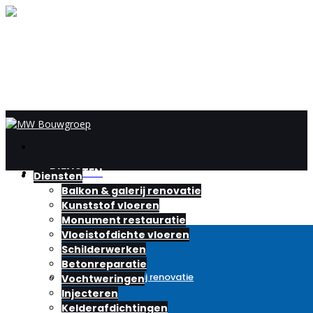
DIENSTEN
Diensten
Balkon & galerij renovatie
Kunststof vloeren
Monument restauratie
Vloeistofdichte vloeren
Schilderwerken
Betonreparatie
Balkon & galerij renovatie
Vochtweringen
Injecteren
Kelderafdichtingen