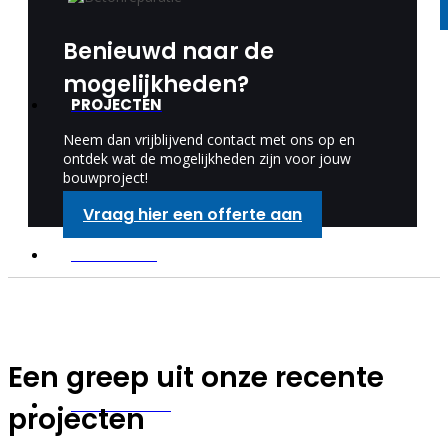
Benieuwd naar de
mogelijkheden?
PROJECTEN
Neem dan vrijblijvend contact met ons op en
ontdek wat de mogelijkheden zijn voor jouw
bouwproject!
Vraag hier een offerte aan
SPONSORS
Een greep uit onze recente
WERKGEBIED
projecten