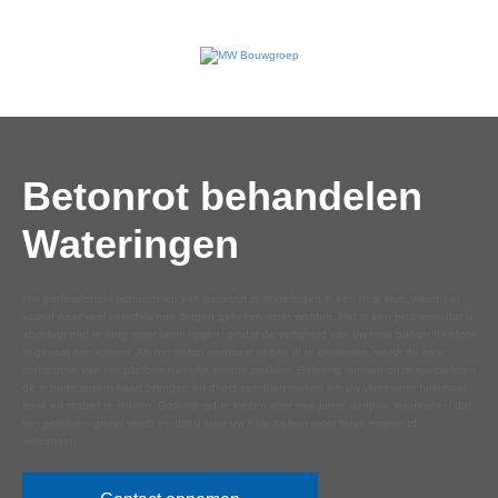
Betonrot behandelen
Wateringen
Het professioneel behandelen van betonrot in Wateringen is een hele klus, waarbij er
vooraf naar veel verschillende dingen gekeken moet worden. Het is een probleem dat u
absoluut niet te lang moet laten liggen, omdat de veiligheid van uw hele balkon hierdoor
in gevaar kan komen. Als het beton eenmaal begint af te brokkelen, wordt de hele
constructie van het platform namelijk steeds zwakker. Gelukkig kunnen onze specialisten
de schade snel in kaart brengen en direct een plan maken om uw vloer weer helemaal
sterk en stabiel te maken. Door op tijd te kiezen voor een juiste aanpak, voorkomt u dat
het probleem groter wordt en dat u later uw hele balkon moet laten slopen of
vervangen.