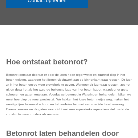
Contact opnemen
Hoe ontstaat betonrot?
Betonrot ontstaat doordat er door de jaren heen regenwater en zuurstof diep in het
beton trekken, waardoor het ijzeren vlechtwerk aan de binnenkant gaat roesten. Dit ijzer
zit in het beton om de vloer stevigheid te geven. Wanneer dit ijzer gaat roesten, zet het
uit en duwt het als het ware de buitenste laag van het beton kapot, waardoor er grote
scheuren en gaten ontstaan. Voordat we betonrot in Wateringen behandelen, kijken we
eerst hoe diep de roest precies zit. We hakken het losse beton netjes weg, maken het
roestige ijzer helemaal schoon en behandelen het met een speciale beschermlaag.
Daarna smeren we de gaten weer dicht met een supersterke reparatiemortel, zodat de
constructie weer zo sterk als nieuw is.
Betonrot laten behandelen door