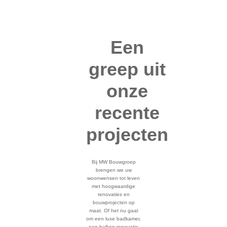
Een
greep uit
onze
recente
projecten
Bij MW Bouwgroep
brengen we uw
woonwensen tot leven
met hoogwaardige
renovaties en
bouwprojecten op
maat. Of het nu gaat
om een luxe badkamer,
een balkon renovatie