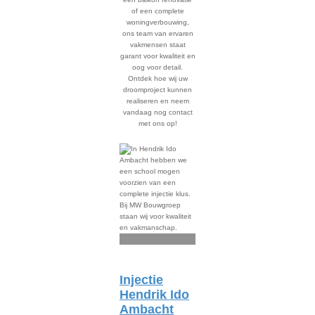
of een complete
woningverbouwing,
ons team van ervaren
vakmensen staat
garant voor kwaliteit en
oog voor detail.
Ontdek hoe wij uw
droomproject kunnen
realiseren en neem
vandaag nog contact
met ons op!
Injectie
Hendrik Ido
Ambacht