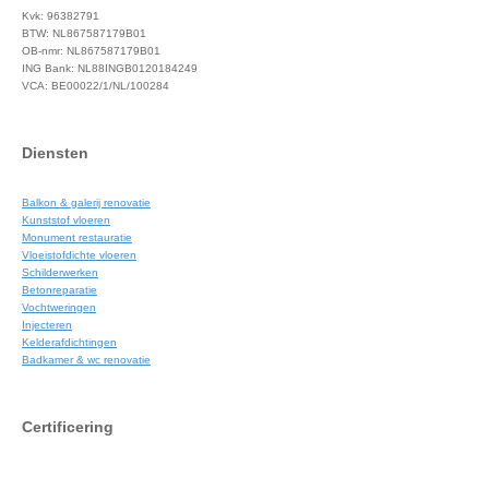
Kvk: 96382791
BTW: NL867587179B01
OB-nmr: NL867587179B01
ING Bank: NL88INGB0120184249
VCA: BE00022/1/NL/100284
Diensten
Balkon & galerij renovatie
Kunststof vloeren
Monument restauratie
Vloeistofdichte vloeren
Schilderwerken
Betonreparatie
Vochtweringen
Injecteren
Kelderafdichtingen
Badkamer & wc renovatie
Certificering