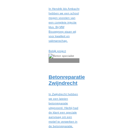
In Hendrik Ido Ambacht
hebben we een school
mogen voorzien van
een complete injectie
klus. Bij MW
Bouwgroep staan wij
voor kwaliteit en
vakmanschap.
Bekijk project
Betonreparatie
Zwijndrecht
In Zwijndrecht hebben
we een lateien
betonreparatie
uitgevoerd. Hierbij had
de klant een speciale
aanvraag om een
motief te verwerken in
de betonreparatie.