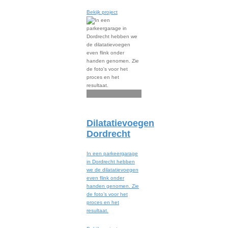
Bekijk project
Dilatatievoegen
Dordrecht
In een parkeergarage
in Dordrecht hebben
we de dilatatievoegen
even flink onder
handen genomen. Zie
de foto’s voor het
proces en het
resultaat.