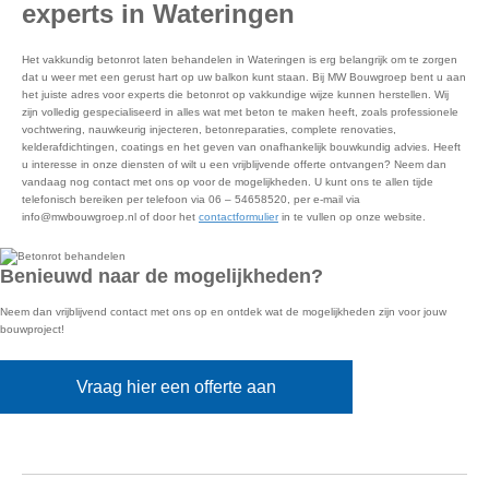
experts in Wateringen
Het vakkundig betonrot laten behandelen in Wateringen is erg belangrijk om te zorgen
dat u weer met een gerust hart op uw balkon kunt staan. Bij MW Bouwgroep bent u aan
het juiste adres voor experts die betonrot op vakkundige wijze kunnen herstellen. Wij
zijn volledig gespecialiseerd in alles wat met beton te maken heeft, zoals professionele
vochtwering, nauwkeurig injecteren, betonreparaties, complete renovaties,
kelderafdichtingen, coatings en het geven van onafhankelijk bouwkundig advies. Heeft
u interesse in onze diensten of wilt u een vrijblijvende offerte ontvangen? Neem dan
vandaag nog contact met ons op voor de mogelijkheden. U kunt ons te allen tijde
telefonisch bereiken per telefoon via 06 – 54658520, per e-mail via
info@mwbouwgroep.nl of door het
contactformulier
in te vullen op onze website.
Benieuwd naar de mogelijkheden?
Neem dan vrijblijvend contact met ons op en ontdek wat de mogelijkheden zijn voor jouw
bouwproject!
Vraag hier een offerte aan