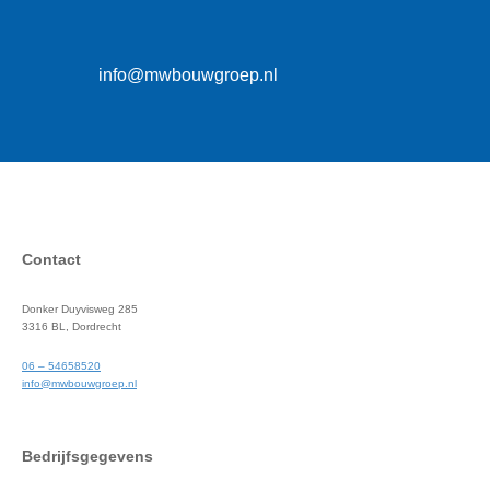
info@mwbouwgroep.nl
Contact
Donker Duyvisweg 285
3316 BL, Dordrecht
06 – 54658520
info@mwbouwgroep.nl
Bedrijfsgegevens