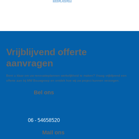
Bekijk project
Vrijblijvend offerte
aanvragen
Bent u klaar om uw renovatieplannen werkelijkheid te maken? Vraag vrijblijvend een
offerte aan bij MW Bouwgroep en ontdek hoe wij uw project kunnen verzorgen.
Bel ons
06 - 54658520
Mail ons