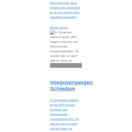
Deze speciale wens
hebben wij uitgevoerd
en is een enorm mooi
resultaat geworden.
Bekijk project
Voegovergangen
Schiedam
In Schiedam hebben
wij de UPS mogen
voorzien van
gloednieuwe
voegovergangen. De
vloeren zien er weer
spik en span uit.