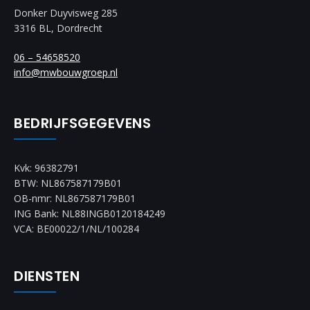
Donker Duyvisweg 285
3316 BL, Dordrecht
06 – 54658520
info@mwbouwgroep.nl
BEDRIJFSGEGEVENS
Kvk: 96382791
BTW: NL867587179B01
OB-nmr: NL867587179B01
ING Bank: NL88INGB0120184249
VCA: BE00022/1/NL/100284
DIENSTEN