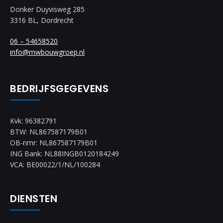
Donker Duyvisweg 285
3316 BL, Dordrecht
06 – 54658520
info@mwbouwgroep.nl
BEDRIJFSGEGEVENS
Kvk: 96382791
BTW: NL867587179B01
OB-nmr: NL867587179B01
ING Bank: NL88INGB0120184249
VCA: BE00022/1/NL/100284
DIENSTEN