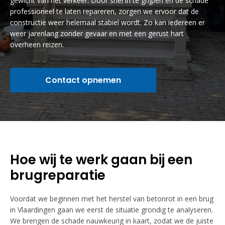
gewicht van het verkeer. Door snel in te grijpen en de schade
professioneel te laten repareren, zorgen we ervoor dat de
constructie weer helemaal stabiel wordt. Zo kan iedereen er
weer jarenlang zonder gevaar en met een gerust hart
overheen reizen.
Contact opnemen
Hoe wij te werk gaan bij een
brugreparatie
Voordat we beginnen met het herstel van betonrot in een brug
in Vlaardingen gaan we eerst de situatie grondig te analyseren.
We brengen de schade nauwkeurig in kaart, zodat we de juiste