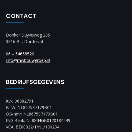
CONTACT
Donker Duyvisweg 285
3316 BL, Dordrecht
06 – 54658520
info@mwbouwgroep.nl
BEDRIJFSGEGEVENS
Kvk: 96382791
BTW: NL867587179B01
OB-nmr: NL867587179B01
ING Bank: NL88INGB0120184249
VCA: BE00022/1/NL/100284