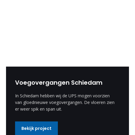
Voegovergangen Schiedam
In Schiedam hebben wij de UPS mogen voorzien
van gloednieuwe voegovergangen. De vloeren zien
er weer spik en span uit.
Bekijk project