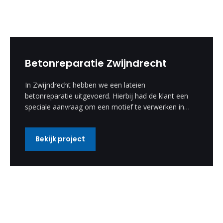
Betonreparatie Zwijndrecht
In Zwijndrecht hebben we een lateien
betonreparatie uitgevoerd. Hierbij had de klant een
speciale aanvraag om een motief te verwerken in
de betonreparatie. Deze speciale wens hebben wij
uitgevoerd en is een enorm mooi resultaat
Bekijk project
geworden.