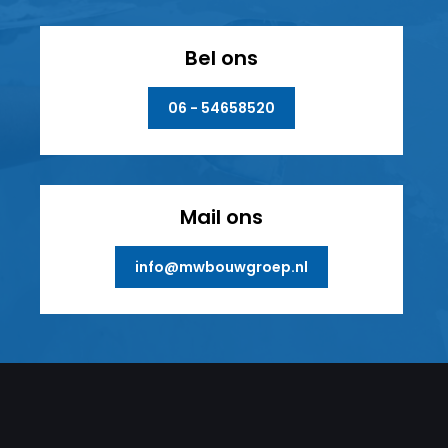
Bel ons
06 - 54658520
Mail ons
info@mwbouwgroep.nl