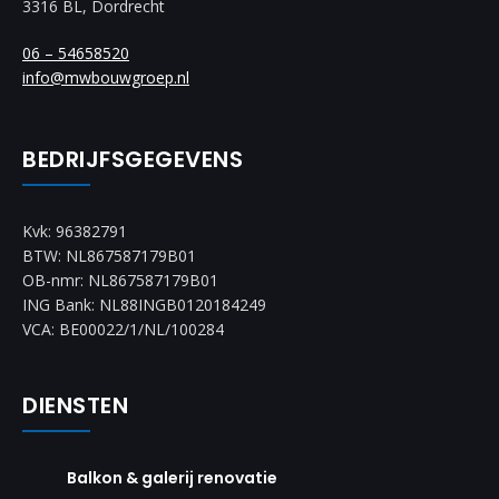
3316 BL, Dordrecht
06 – 54658520
info@mwbouwgroep.nl
BEDRIJFSGEGEVENS
Kvk: 96382791
BTW: NL867587179B01
OB-nmr: NL867587179B01
ING Bank: NL88INGB0120184249
VCA: BE00022/1/NL/100284
DIENSTEN
Balkon & galerij renovatie