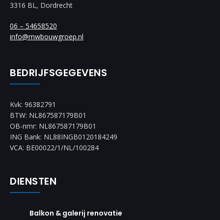
3316 BL, Dordrecht
06 – 54658520
info@mwbouwgroep.nl
BEDRIJFSGEGEVENS
Kvk: 96382791
BTW: NL867587179B01
OB-nmr: NL867587179B01
ING Bank: NL88INGB0120184249
VCA: BE00022/1/NL/100284
DIENSTEN
Balkon & galerij renovatie