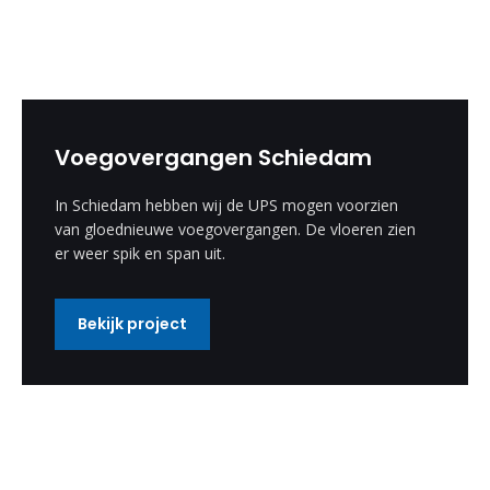
Voegovergangen Schiedam
In Schiedam hebben wij de UPS mogen voorzien
van gloednieuwe voegovergangen. De vloeren zien
er weer spik en span uit.
Bekijk project