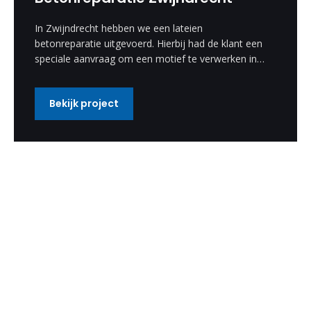
In Zwijndrecht hebben we een lateien
betonreparatie uitgevoerd. Hierbij had de klant een
speciale aanvraag om een motief te verwerken in
de betonreparatie. Deze speciale wens hebben wij
uitgevoerd en is een enorm mooi resultaat
Bekijk project
geworden.