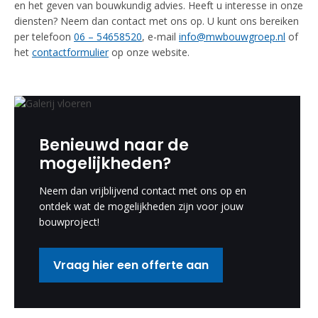
en het geven van bouwkundig advies. Heeft u interesse in onze
diensten? Neem dan contact met ons op. U kunt ons bereiken
per telefoon
06 – 54658520
, e-mail
info@mwbouwgroep.nl
of
het
contactformulier
op onze website.
Benieuwd naar de
mogelijkheden?
Neem dan vrijblijvend contact met ons op en
ontdek wat de mogelijkheden zijn voor jouw
bouwproject!
Vraag hier een offerte aan