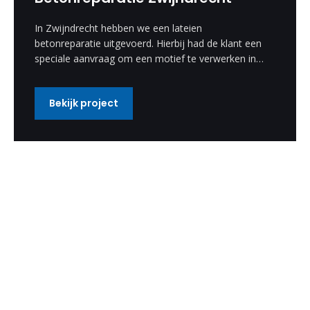
In Zwijndrecht hebben we een lateien
betonreparatie uitgevoerd. Hierbij had de klant een
speciale aanvraag om een motief te verwerken in
de betonreparatie. Deze speciale wens hebben wij
uitgevoerd en is een enorm mooi resultaat
Bekijk project
geworden.