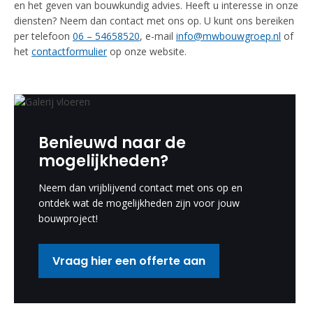
en het geven van bouwkundig advies. Heeft u interesse in onze
diensten? Neem dan contact met ons op. U kunt ons bereiken
per telefoon
06 – 54658520
, e-mail
info@mwbouwgroep.nl
of
het
contactformulier
op onze website.
Benieuwd naar de
mogelijkheden?
Neem dan vrijblijvend contact met ons op en
ontdek wat de mogelijkheden zijn voor jouw
bouwproject!
Vraag hier een offerte aan