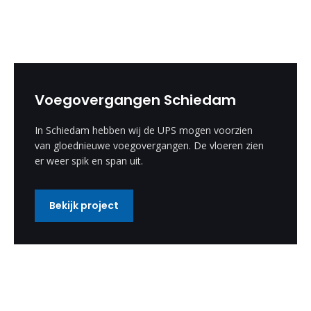
Voegovergangen Schiedam
In Schiedam hebben wij de UPS mogen voorzien
van gloednieuwe voegovergangen. De vloeren zien
er weer spik en span uit.
Bekijk project