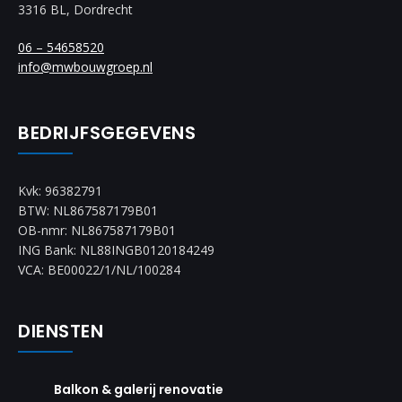
3316 BL, Dordrecht
06 – 54658520
info@mwbouwgroep.nl
BEDRIJFSGEGEVENS
Kvk: 96382791
BTW: NL867587179B01
OB-nmr: NL867587179B01
ING Bank: NL88INGB0120184249
VCA: BE00022/1/NL/100284
DIENSTEN
Balkon & galerij renovatie