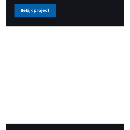
uitgevoerd en is een enorm mooi resultaat
Bekijk project
geworden.